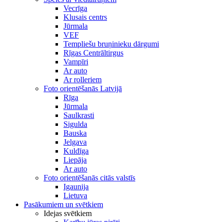
Vecrīga
Klusais centrs
Jūrmala
VEF
Templiešu bruņinieku dārgumi
Rīgas Centrāltirgus
Vampīri
Ar auto
Ar rolleriem
Foto orientēšanās Latvijā
Rīga
Jūrmala
Saulkrasti
Sigulda
Bauska
Jelgava
Kuldīga
Liepāja
Ar auto
Foto orientēšanās citās valstīs
Igaunija
Lietuva
Pasākumiem un svētkiem
Idejas svētkiem