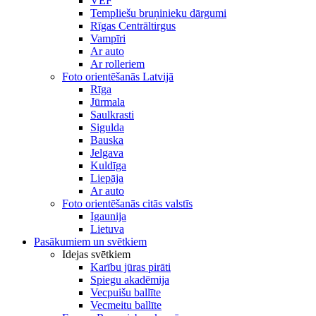
VEF
Templiešu bruņinieku dārgumi
Rīgas Centrāltirgus
Vampīri
Ar auto
Ar rolleriem
Foto orientēšanās Latvijā
Rīga
Jūrmala
Saulkrasti
Sigulda
Bauska
Jelgava
Kuldīga
Liepāja
Ar auto
Foto orientēšanās citās valstīs
Igaunija
Lietuva
Pasākumiem un svētkiem
Idejas svētkiem
Karību jūras pirāti
Spiegu akadēmija
Vecpuišu ballīte
Vecmeitu ballīte