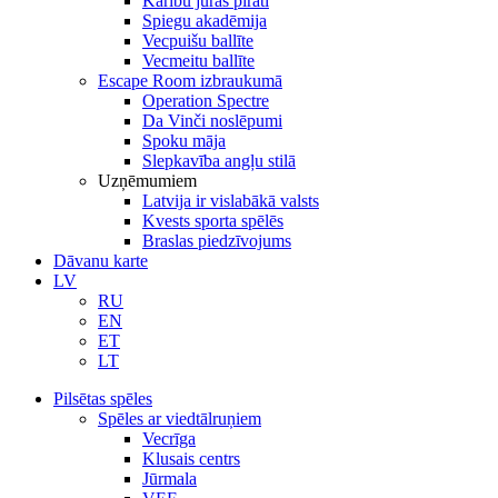
Karību jūras pirāti
Spiegu akadēmija
Vecpuišu ballīte
Vecmeitu ballīte
Escape Room izbraukumā
Operation Spectre
Da Vinči noslēpumi
Spoku māja
Slepkavība angļu stilā
Uzņēmumiem
Latvija ir vislabākā valsts
Kvests sporta spēlēs
Braslas piedzīvojums
Dāvanu karte
LV
RU
EN
ET
LT
Pilsētas spēles
Spēles ar viedtālruņiem
Vecrīga
Klusais centrs
Jūrmala