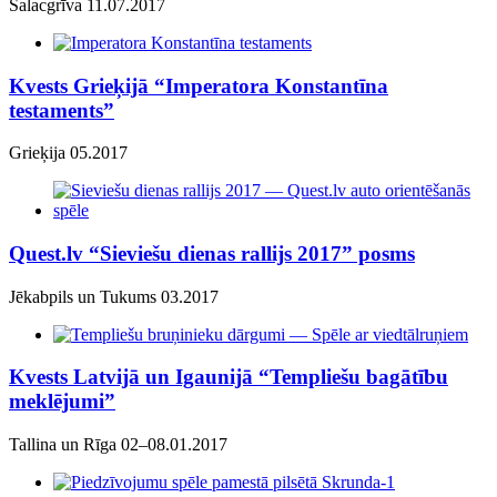
Salacgrīva 11.07.2017
Kvests Grieķijā “Imperatora Konstantīna
testaments”
Grieķija 05.2017
Quest.lv “Sieviešu dienas rallijs 2017” posms
Jēkabpils un Tukums 03.2017
Kvests Latvijā un Igaunijā “Templiešu bagātību
meklējumi”
Tallina un Rīga 02–08.01.2017