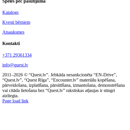
Spēles pēc pasūtījuma
Katalogs
Kvesti bērniem
Atsauksmes
Kontakti
+371 29361334
info@quest.lv
2011–2026 © “Quest.lv”. Jebkāda nesankcionēta “EN-Drive”,
“Quest.lv”, “Quest Rīga”, “Encounter.lv” materiālu kopēšana,
pārveidošana, izplatīšana, pārsūtīšana, izmantošana, demonstrēšana
vai citāda lietošana bez “Quest.lv” rakstiskas atļaujas ir stingri
aizliegta.
Facebook
Instagram
Threads
X
Telegram
Page load link
Go
to
Top