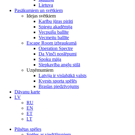
Lietuva
Pasākumiem un svētkiem
Idejas svētkiem
Karību jūras pirāti
Spiegu akadēmija
Vecpuišu ballīte
Vecmeitu ballīte
Escape Room izbraukumā
Operation Spectre
Da Vinči noslēpumi
Spoku māja
Slepkavība angļu stilā
Uzņēmumiem
Latvija ir vislabākā valsts
Kvests sporta spēlēs
Braslas piedzīvojums
Dāvanu karte
LV
RU
EN
ET
LT
Pilsētas spēles
Spēles ar viedtālruņiem