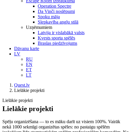
Escape Room izbraukumā
Operation Spectre
Da Vinči noslēpumi
Spoku māja
Slepkavība angļu stilā
Uzņēmumiem
Latvija ir vislabākā valsts
Kvests sporta spēlēs
Braslas piedzīvojums
Dāvanu karte
LV
RU
EN
ET
LT
Quest.lv
Lielākie projekti
Lielākie projekti
Lielākie projekti
Spēļu organizēšana — to es māku darīt uz visiem 100%. Vairāk
nekā 1000 sekmīgi organizētas spēles: no pastaigu spēlēm