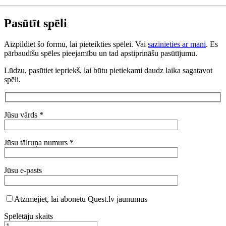
Pasūtīt spēli
Aizpildiet šo formu, lai pieteikties spēlei. Vai
sazinieties ar mani
. Es
pārbaudīšu spēles pieejamību un tad apstiprināšu pasūtījumu.
Lūdzu, pasūtiet iepriekš, lai būtu pietiekami daudz laika sagatavot
spēli.
Jūsu vārds *
Jūsu tālruņa numurs *
Jūsu e-pasts
Atzīmējiet, lai abonētu Quest.lv jaunumus
Spēlētāju skaits