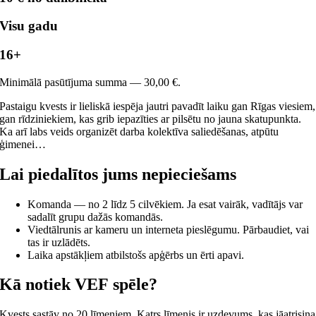
Visu gadu
16+
Minimālā pasūtījuma summa — 30,00 €.
Pastaigu kvests ir lieliskā iespēja jautri pavadīt laiku gan Rīgas viesiem,
gan rīdziniekiem, kas grib iepazīties ar pilsētu no jauna skatupunkta.
Ka arī labs veids organizēt darba kolektīva saliedēšanas, atpūtu
ģimenei…
Lai piedalītos jums nepieciešams
Komanda — no 2 līdz 5 cilvēkiem. Ja esat vairāk, vadītājs var
sadalīt grupu dažās komandās.
Viedtālrunis ar kameru un interneta pieslēgumu. Pārbaudiet, vai
tas ir uzlādēts.
Laika apstākļiem atbilstošs apģērbs un ērti apavi.
Kā notiek VEF spēle?
Kvests sastāv no 20 līmeņiem. Katrs līmenis ir uzdevums, kas jāatrisina