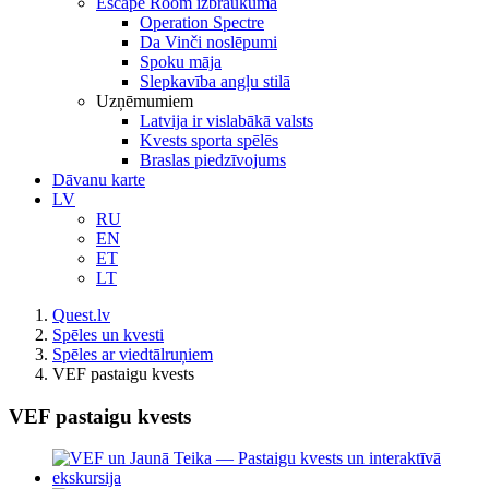
Escape Room izbraukumā
Operation Spectre
Da Vinči noslēpumi
Spoku māja
Slepkavība angļu stilā
Uzņēmumiem
Latvija ir vislabākā valsts
Kvests sporta spēlēs
Braslas piedzīvojums
Dāvanu karte
LV
RU
EN
ET
LT
Quest.lv
Spēles un kvesti
Spēles ar viedtālruņiem
VEF pastaigu kvests
VEF pastaigu kvests
View
Larger