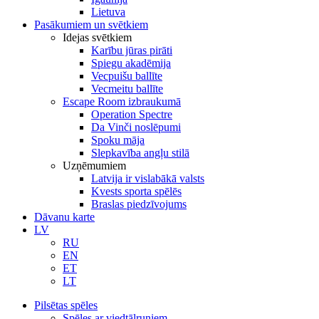
Lietuva
Pasākumiem un svētkiem
Idejas svētkiem
Karību jūras pirāti
Spiegu akadēmija
Vecpuišu ballīte
Vecmeitu ballīte
Escape Room izbraukumā
Operation Spectre
Da Vinči noslēpumi
Spoku māja
Slepkavība angļu stilā
Uzņēmumiem
Latvija ir vislabākā valsts
Kvests sporta spēlēs
Braslas piedzīvojums
Dāvanu karte
LV
RU
EN
ET
LT
Pilsētas spēles
Spēles ar viedtālruņiem