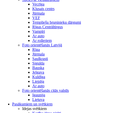
Vecrīga
Klusais centrs
Jūrmala
VEF
Templiešu bruņinieku dārgumi
Rīgas Centrāltirgus
Vampīri
Ar auto
Ar rolleriem
Foto orientēšanās Latvijā
Rīga
Jūrmala
Saulkrasti
Sigulda
Bauska
Jelgava
Kuldīga
Liepāja
Ar auto
Foto orientēšanās citās valstīs
Igaunija
Lietuva
Pasākumiem un svētkiem
Idejas svētkiem