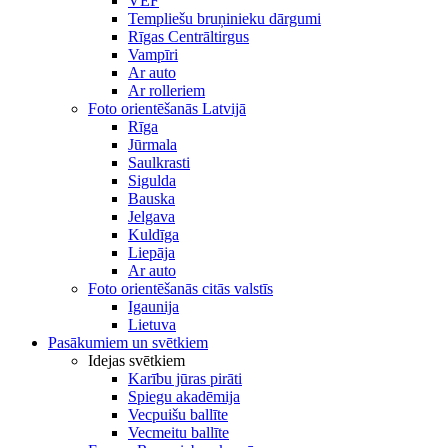
VEF
Templiešu bruņinieku dārgumi
Rīgas Centrāltirgus
Vampīri
Ar auto
Ar rolleriem
Foto orientēšanās Latvijā
Rīga
Jūrmala
Saulkrasti
Sigulda
Bauska
Jelgava
Kuldīga
Liepāja
Ar auto
Foto orientēšanās citās valstīs
Igaunija
Lietuva
Pasākumiem un svētkiem
Idejas svētkiem
Karību jūras pirāti
Spiegu akadēmija
Vecpuišu ballīte
Vecmeitu ballīte