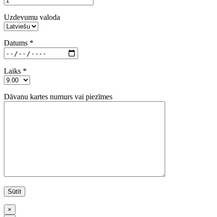
Uzdevumu valoda
Datums *
Laiks *
Dāvanu kartes numurs vai piezīmes
×