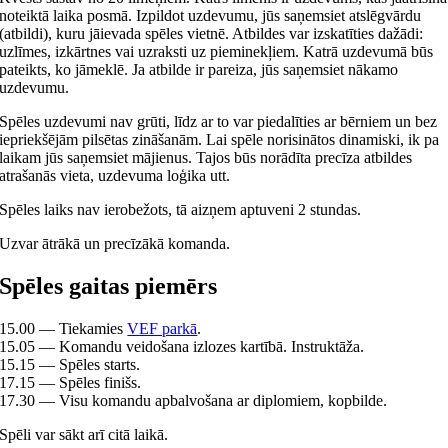
noteiktā laika posmā. Izpildot uzdevumu, jūs saņemsiet atslēgvārdu
(atbildi), kuru jāievada spēles vietnē. Atbildes var izskatīties dažādi:
uzlīmes, izkārtnes vai uzraksti uz pieminekļiem. Katrā uzdevumā būs
pateikts, ko jāmeklē. Ja atbilde ir pareiza, jūs saņemsiet nākamo
uzdevumu.
Spēles uzdevumi nav grūti, līdz ar to var piedalīties ar bērniem un bez
iepriekšējām pilsētas zināšanām. Lai spēle norisinātos dinamiski, ik pa
laikam jūs saņemsiet mājienus. Tajos būs norādīta precīza atbildes
atrašanās vieta, uzdevuma loģika utt.
Spēles laiks nav ierobežots, tā aizņem aptuveni 2 stundas.
Uzvar ātrākā un precīzākā komanda.
Spēles gaitas piemērs
15.00 — Tiekamies
VEF parkā
.
15.05 — Komandu veidošana izlozes kartībā. Instruktāža.
15.15 — Spēles starts.
17.15 — Spēles finišs.
17.30 — Visu komandu apbalvošana ar diplomiem, kopbilde.
Spēli var sākt arī citā laikā.