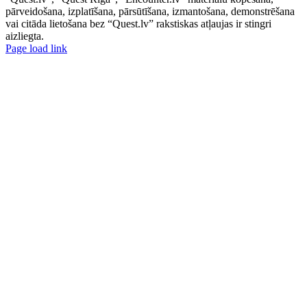
pārveidošana, izplatīšana, pārsūtīšana, izmantošana, demonstrēšana
vai citāda lietošana bez “Quest.lv” rakstiskas atļaujas ir stingri
aizliegta.
Facebook
Instagram
Threads
X
Telegram
Page load link
Go
to
Top