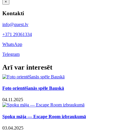
×
Kontakti
info@quest.lv
+371 29361334
WhatsApp
Telegram
Facebook
X
LinkedIn
WhatsApp
Telegram
Threads
Vk
Email
Arī var interesēt
Foto orientēšanās spēle Bauskā
04.11.2025
Spoku māja — Escape Room izbraukumā
03.04.2025