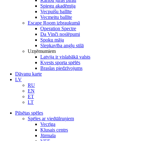
Karību jūras pirāti
Spiegu akadēmija
Vecpuišu ballīte
Vecmeitu ballīte
Escape Room izbraukumā
Operation Spectre
Da Vinči noslēpumi
Spoku māja
Slepkavība angļu stilā
Uzņēmumiem
Latvija ir vislabākā valsts
Kvests sporta spēlēs
Braslas piedzīvojums
Dāvanu karte
LV
RU
EN
ET
LT
Pilsētas spēles
Spēles ar viedtālruņiem
Vecrīga
Klusais centrs
Jūrmala