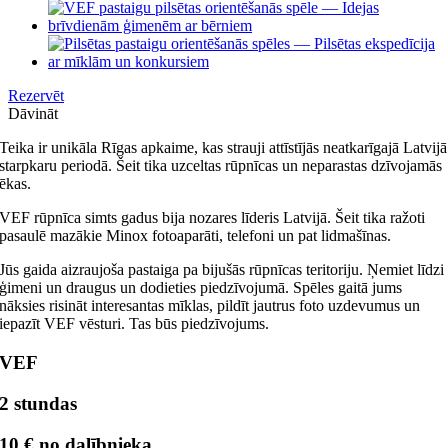
Image
Rezervēt
Dāvināt
Teika ir unikāla Rīgas apkaime, kas strauji attīstījās neatkarīgajā Latvijā
starpkaru periodā. Šeit tika uzceltas rūpnīcas un neparastas dzīvojamās
ēkas.
VEF rūpnīca simts gadus bija nozares līderis Latvijā. Šeit tika ražoti
pasaulē mazākie Minox fotoaparāti, telefoni un pat lidmašīnas.
Jūs gaida aizraujoša pastaiga pa bijušās rūpnīcas teritoriju. Ņemiet līdzi
ģimeni un draugus un dodieties piedzīvojumā. Spēles gaitā jums
nāksies risināt interesantas mīklas, pildīt jautrus foto uzdevumus un
iepazīt VEF vēsturi. Tas būs piedzīvojums.
VEF
2 stundas
10 € no dalībnieka