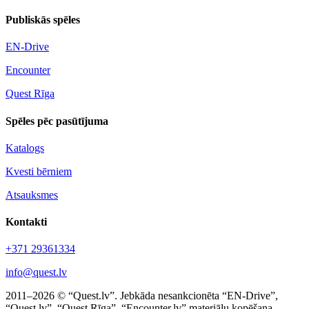
Publiskās spēles
EN-Drive
Encounter
Quest Rīga
Spēles pēc pasūtījuma
Katalogs
Kvesti bērniem
Atsauksmes
Kontakti
+371 29361334
info@quest.lv
2011–2026 © “Quest.lv”. Jebkāda nesankcionēta “EN-Drive”,
“Quest.lv”, “Quest Rīga”, “Encounter.lv” materiālu kopēšana,