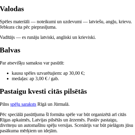
Valodas
Spēles materiāli — noteikumi un uzdevumi — latviešu, angļu, krievu.
Jebkura cita pēc pieprasījuma.
Vadītājs — es runāju latviski, angliski un krieviski.
Balvas
Par atsevišķu samaksu var pasūtīt:
kausu spēles uzvarētajiem: ap 30,00 €;
medaļas: ap 3,00 € / gab.
Pastaigu kvesti citās pilsētās
Pilns
spēļu saraksts
Rīgā un Jūrmalā.
Pēc speciālā pasūtījuma šī formāta spēle var būt organizētā arī citās
Rīgas apkaimēs, Latvijas pilsētās un ārzemēs. Pastāv pastaigu,
divriteņu un automašīnu spēļu versijas. Scenārijs var būt pielāgots jūsu
pasākuma mērķiem un idejām.