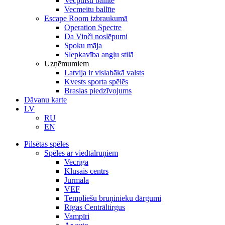
Vecpuišu ballīte
Vecmeitu ballīte
Escape Room izbraukumā
Operation Spectre
Da Vinči noslēpumi
Spoku māja
Slepkavība angļu stilā
Uzņēmumiem
Latvija ir vislabākā valsts
Kvests sporta spēlēs
Braslas piedzīvojums
Dāvanu karte
LV
RU
EN
Pilsētas spēles
Spēles ar viedtālruņiem
Vecrīga
Klusais centrs
Jūrmala
VEF
Templiešu bruņinieku dārgumi
Rīgas Centrāltirgus
Vampīri