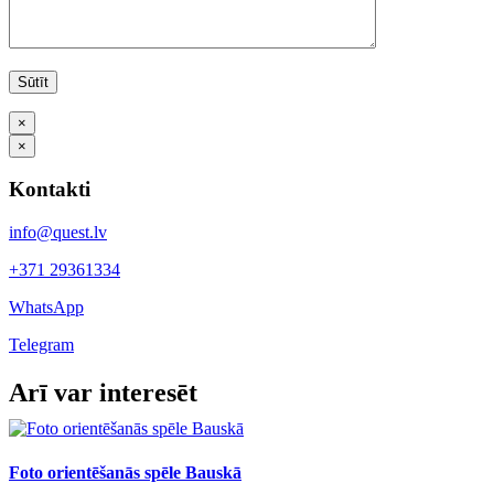
×
×
Kontakti
info@quest.lv
+371 29361334
WhatsApp
Telegram
Facebook
X
LinkedIn
WhatsApp
Telegram
Threads
Vk
Email
Arī var interesēt
Foto orientēšanās spēle Bauskā