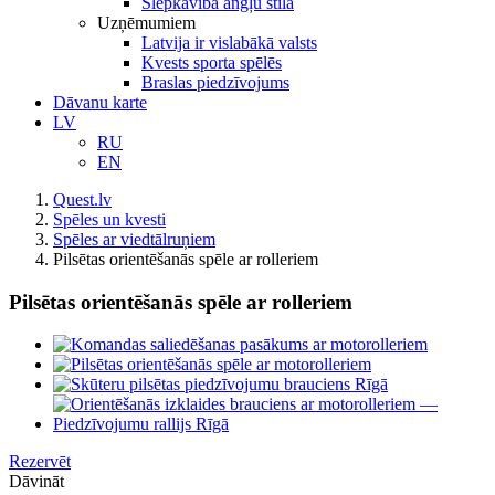
Slepkavība angļu stilā
Uzņēmumiem
Latvija ir vislabākā valsts
Kvests sporta spēlēs
Braslas piedzīvojums
Dāvanu karte
LV
RU
EN
Quest.lv
Spēles un kvesti
Spēles ar viedtālruņiem
Pilsētas orientēšanās spēle ar rolleriem
Pilsētas orientēšanās spēle ar rolleriem
View
Larger
Image
Rezervēt
Dāvināt