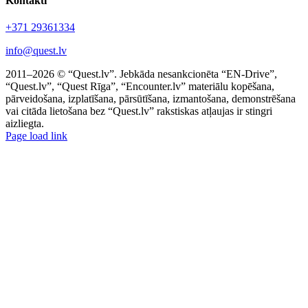
Kontakti
+371 29361334
info@quest.lv
2011–2026 © “Quest.lv”. Jebkāda nesankcionēta “EN-Drive”,
“Quest.lv”, “Quest Rīga”, “Encounter.lv” materiālu kopēšana,
pārveidošana, izplatīšana, pārsūtīšana, izmantošana, demonstrēšana
vai citāda lietošana bez “Quest.lv” rakstiskas atļaujas ir stingri
aizliegta.
Facebook
Instagram
Threads
X
Telegram
Page load link
Go
to
Top