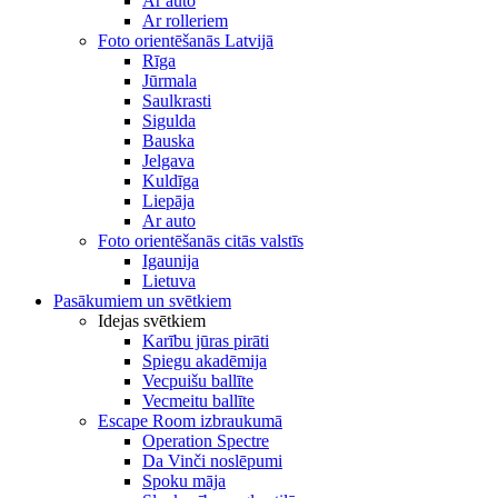
Ar auto
Ar rolleriem
Foto orientēšanās Latvijā
Rīga
Jūrmala
Saulkrasti
Sigulda
Bauska
Jelgava
Kuldīga
Liepāja
Ar auto
Foto orientēšanās citās valstīs
Igaunija
Lietuva
Pasākumiem un svētkiem
Idejas svētkiem
Karību jūras pirāti
Spiegu akadēmija
Vecpuišu ballīte
Vecmeitu ballīte
Escape Room izbraukumā
Operation Spectre
Da Vinči noslēpumi
Spoku māja