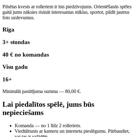
Pilsētas kvests ar rolleriem ir īsts piedzīvojums. Orientēšanās spēles
gaitā jums nāksies risināt interesantas mīklas, sportot, pildīt jautrus
foto uzdevumus.
Rīga
3+ stundas
40 € no komandas
Visu gadu
16+
Minimālā pasūtījuma summa — 80,00 €.
Lai piedalītos spēlē, jums būs
nepieciešams
Komanda — no 1 līdz 2 rolleriem.
Viedtālrunis ar kameru un interneta pieslēgumu. Pārbaudiet,
vai tas ir uzlādēts.