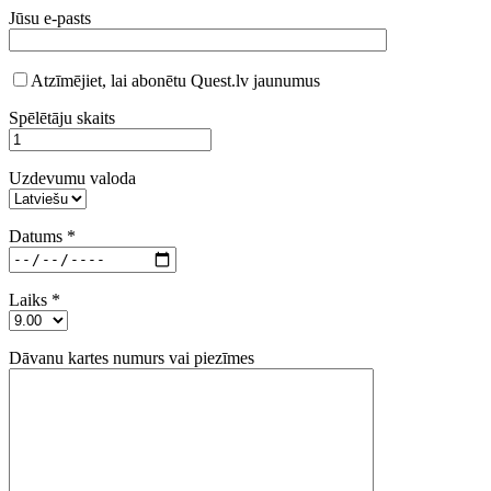
Jūsu e-pasts
Atzīmējiet, lai abonētu Quest.lv jaunumus
Spēlētāju skaits
Uzdevumu valoda
Datums *
Laiks *
Dāvanu kartes numurs vai piezīmes