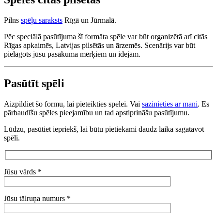
Pilns
spēļu saraksts
Rīgā un Jūrmalā.
Pēc speciālā pasūtījuma šī formāta spēle var būt organizētā arī citās
Rīgas apkaimēs, Latvijas pilsētās un ārzemēs. Scenārijs var būt
pielāgots jūsu pasākuma mērķiem un idejām.
Pasūtīt spēli
Aizpildiet šo formu, lai pieteikties spēlei. Vai
sazinieties ar mani
. Es
pārbaudīšu spēles pieejamību un tad apstiprināšu pasūtījumu.
Lūdzu, pasūtiet iepriekš, lai būtu pietiekami daudz laika sagatavot
spēli.
Jūsu vārds *
Jūsu tālruņa numurs *