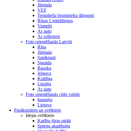
Jūrmala
VEF
Templiešu bruņinieku dārgumi
Rīgas Centrāltirgus
Vampīri
Ar auto
Ar rolleriem
Foto orientēšanās Latvijā
Rīga
Jūrmala
Saulkrasti
Sigulda
Bauska
Jelgava
Kuldīga
Liepāja
Ar auto
Foto orientēšanās citās valstīs
Igaunija
Lietuva
Pasākumiem un svētkiem
Idejas svētkiem
Karību jūras pirāti
Spiegu akadēmija