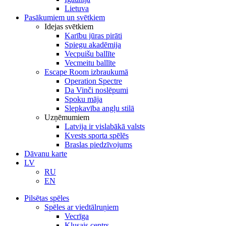
Lietuva
Pasākumiem un svētkiem
Idejas svētkiem
Karību jūras pirāti
Spiegu akadēmija
Vecpuišu ballīte
Vecmeitu ballīte
Escape Room izbraukumā
Operation Spectre
Da Vinči noslēpumi
Spoku māja
Slepkavība angļu stilā
Uzņēmumiem
Latvija ir vislabākā valsts
Kvests sporta spēlēs
Braslas piedzīvojums
Dāvanu karte
LV
RU
EN
Pilsētas spēles
Spēles ar viedtālruņiem
Vecrīga
Klusais centrs