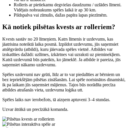
Rolleris ar pietiekamu degvielas daudzumu / uzlādes līmeni.
Vidējais nobraukums spēles laikā ir ap 30 km.
Pildspalva vai zīmulis, dažas papīra lapas piezīmēm.
Kā notiek pilsētas kvests ar rolleriem?
Kvests sastāv no 20 līmeņiem. Katrs līmenis ir uzdevums, kas
jāatrisina noteiktā laika posmā. Izpildot uzdevumu, jūs saņemsiet
atslēgvārdu (atbildi), kuru jāievada spēles vietnē. Atbildes var
izskatīties dažādi: uzlīmes, izkārtnes vai uzraksti uz pieminekļiem.
Katrā uzdevumā būs pateikts, ko jāmeklē. Ja atbilde ir pareiza, jūs
saņemsiet nākamo uzdevumu.
Spēles uzdevumi nav grūti, līdz ar to var piedalīties ar bērniem un
bez iepriekšējām pilsētas zināšanām. Lai spēle norisinātos dinamiski,
ik pa laikam jūs saņemsiet mājienus. Tajos būs norādīta precīza
atbildes atrašanās vieta, uzdevuma loģika utt.
Spēles laiks nav ierobežots, tā aizņem aptuveni 3–4 stundas.
Uzvar ātrākā un precīzākā komanda.