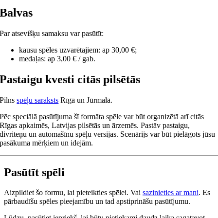
Balvas
Par atsevišķu samaksu var pasūtīt:
kausu spēles uzvarētajiem: ap 30,00 €;
medaļas: ap 3,00 € / gab.
Pastaigu kvesti citās pilsētās
Pilns
spēļu saraksts
Rīgā un Jūrmalā.
Pēc speciālā pasūtījuma šī formāta spēle var būt organizētā arī citās
Rīgas apkaimēs, Latvijas pilsētās un ārzemēs. Pastāv pastaigu,
divriteņu un automašīnu spēļu versijas. Scenārijs var būt pielāgots jūsu
pasākuma mērķiem un idejām.
Pasūtīt spēli
Aizpildiet šo formu, lai pieteikties spēlei. Vai
sazinieties ar mani
. Es
pārbaudīšu spēles pieejamību un tad apstiprināšu pasūtījumu.
Lūdzu, pasūtiet iepriekš, lai būtu pietiekami daudz laika sagatavot