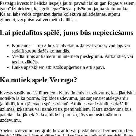
Pastaigu kvests ir lieliskā iespēja jautri pavadīt laiku gan Rīgas viesiem,
gan rīdziniekiem, kas grib iepazīties ar pilsētu no jauna skatupunkta.
Ka arī labs veids organizēt darba kolektīva saliedēšanas, atpūtu
ģimenei, vecpuišu vai vecmeitu ballīti…
Lai piedalītos spēlē, jums būs nepieciešams
Komanda — no 2 līdz 5 cilvēkiem. Ja esat vairāk, vadītājs var
sadalīt grupu dažās komandās.
Viedtālrunis ar kameru un interneta pieslēgumu. Pārbaudiet, vai
tas ir uzlādēts.
Laika apstākļiem atbilstošs apģērbs un ērti apavi.
Kā notiek spēle Vecrīgā?
Kvests sastāv no 12 līmeņiem. Katrs līmenis ir uzdevums, kas jāatrisina
noteiktā laika posmā. Izpildot uzdevumu, jūs saņemsiet atslēgvārdu
(atbildi), kuru jāievada spēles vietnē. Atbildes var izskatīties dažādi:
uzlīmes, izkārtnes vai uzraksti uz pieminekļiem. Katrā uzdevumā būs
pateikts, ko jāmeklē. Ja atbilde ir pareiza, jūs saņemsiet nākamo
uzdevumu.
Spēles uzdevumi nav grūti, līdz ar to var piedalīties ar bērniem un bez
iepriekšējām pilsētas zināšanām. Lai spēle norisinātos dinamiski, ik pa