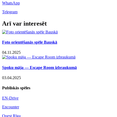
WhatsApp
Telegram
Facebook
X
LinkedIn
WhatsApp
Telegram
Threads
Vk
Email
Arī var interesēt
Foto orientēšanās spēle Bauskā
04.11.2025
Spoku māja — Escape Room izbraukumā
03.04.2025
Publiskās spēles
EN-Drive
Encounter
Quest Rīga