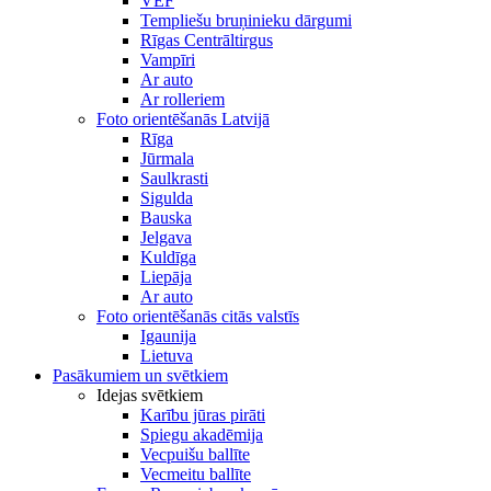
VEF
Templiešu bruņinieku dārgumi
Rīgas Centrāltirgus
Vampīri
Ar auto
Ar rolleriem
Foto orientēšanās Latvijā
Rīga
Jūrmala
Saulkrasti
Sigulda
Bauska
Jelgava
Kuldīga
Liepāja
Ar auto
Foto orientēšanās citās valstīs
Igaunija
Lietuva
Pasākumiem un svētkiem
Idejas svētkiem
Karību jūras pirāti
Spiegu akadēmija
Vecpuišu ballīte
Vecmeitu ballīte