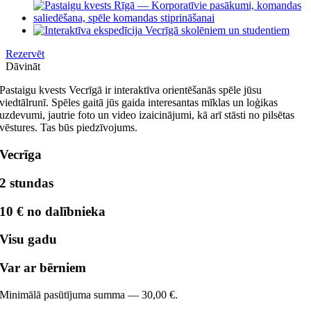
Image
Rezervēt
Dāvināt
Pastaigu kvests Vecrīgā ir interaktīva orientēšanās spēle jūsu
viedtālrunī. Spēles gaitā jūs gaida interesantas mīklas un loģikas
uzdevumi, jautrie foto un video izaicinājumi, kā arī stāsti no pilsētas
vēstures. Tas būs piedzīvojums.
Vecrīga
2 stundas
10 € no dalībnieka
Visu gadu
Var ar bērniem
Minimālā pasūtījuma summa — 30,00 €.