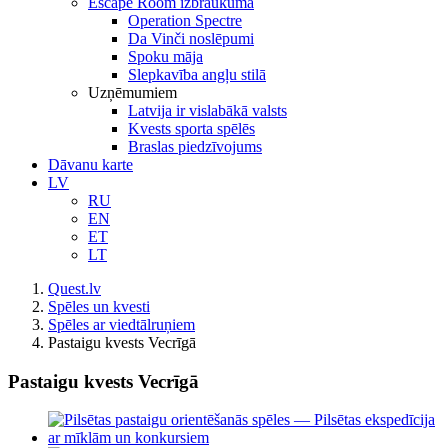
Escape Room izbraukumā
Operation Spectre
Da Vinči noslēpumi
Spoku māja
Slepkavība angļu stilā
Uzņēmumiem
Latvija ir vislabākā valsts
Kvests sporta spēlēs
Braslas piedzīvojums
Dāvanu karte
LV
RU
EN
ET
LT
Quest.lv
Spēles un kvesti
Spēles ar viedtālruņiem
Pastaigu kvests Vecrīgā
Pastaigu kvests Vecrīgā
View
Larger