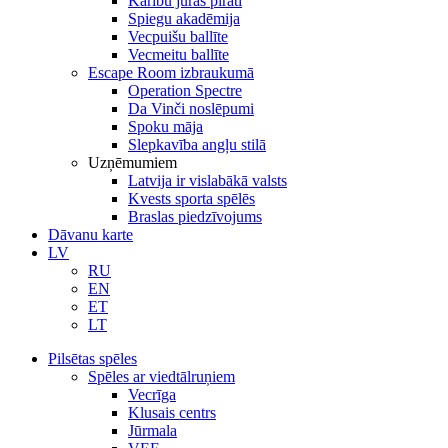
Karību jūras pirāti
Spiegu akadēmija
Vecpuišu ballīte
Vecmeitu ballīte
Escape Room izbraukumā
Operation Spectre
Da Vinči noslēpumi
Spoku māja
Slepkavība angļu stilā
Uzņēmumiem
Latvija ir vislabākā valsts
Kvests sporta spēlēs
Braslas piedzīvojums
Dāvanu karte
LV
RU
EN
ET
LT
Pilsētas spēles
Spēles ar viedtālruņiem
Vecrīga
Klusais centrs
Jūrmala