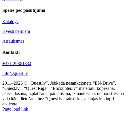
Spēles pēc pasūtījuma
Katalogs
Kvesti bērniem
Atsauksmes
Kontakti
+371 29361334
info@quest.lv
2011–2026 © “Quest.lv”. Jebkāda nesankcionēta “EN-Drive”,
“Quest.lv”, “Quest Rīga”, “Encounter.lv” materiālu kopēšana,
pārveidošana, izplatīšana, pārsūtīšana, izmantošana, demonstrēšana
vai citāda lietošana bez “Quest.lv” rakstiskas atļaujas ir stingri
aizliegta.
Facebook
Instagram
Threads
X
Telegram
Page load link
Go
to
Top