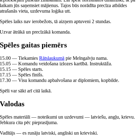
laikam jūs saņemsiet mājienus. Tajos būs norādīta precīza atbildes
atrašanās vieta, uzdevuma loģika utt.
Spēles laiks nav ierobežots, tā aizņem aptuveni 2 stundas.
Uzvar ātrākā un precīzākā komanda.
Spēles gaitas piemērs
15.00 — Tiekamies
Rātslaukumā
pie Melngalvju nama.
15.05 — Komandu veidošana izlozes kartībā. Instruktāža.
15.15 — Spēles starts.
17.15 — Spēles finišs.
17.30 — Visu komandu apbalvošana ar diplomiem, kopbilde.
Spēli var sākt arī citā laikā.
Valodas
Spēles materiāli — noteikumi un uzdevumi — latviešu, angļu, krievu.
Jebkura cita pēc pieprasījuma.
Vadītājs — es runāju latviski, angliski un krieviski.