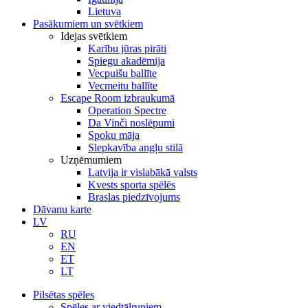
Lietuva
Pasākumiem un svētkiem
Idejas svētkiem
Karību jūras pirāti
Spiegu akadēmija
Vecpuišu ballīte
Vecmeitu ballīte
Escape Room izbraukumā
Operation Spectre
Da Vinči noslēpumi
Spoku māja
Slepkavība angļu stilā
Uzņēmumiem
Latvija ir vislabākā valsts
Kvests sporta spēlēs
Braslas piedzīvojums
Dāvanu karte
LV
RU
EN
ET
LT
Pilsētas spēles
Spēles ar viedtālruņiem