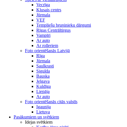
Vecrīga
Klusais centrs
Jūrmala
VEF
Templiešu bruņinieku dārgumi
Rīgas Centrāltirgus
Vampīri
Ar auto
Ar rolleriem
Foto orientēšanās Latvijā
Rīga
Jūrmala
Saulkrasti
Sigulda
Bauska
Jelgava
Kuldīga
Liepāja
Ar auto
Foto orientēšanās citās valstīs
Igaunija
Lietuva
Pasākumiem un svētkiem
Idejas svētkiem