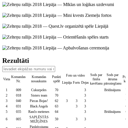
Rezultāti
Sods par
Sods par
Foto un video
Komandas
Komandas
Punkti
Pun
Vieta
finiša
ātruma
Nr.
nosaukums
spēlē
ko
Liepāja
Forts
Dejas
kavēšanu
pārsniegšanu
1
009
Cukurpeles
70
3
Brīdinājums
7
2
018
Sisters team
70
3
7
3
040
Piecas Bojas!
62
3
3
3
7
4
031
Black Angels
63
3
3
6
5
035
Rančo meitenes
64
3
Brīdinājums
6
SAPLĒSTĀS
6
005
59
3
3
6
MEŽĢĪNES
Piedzīvojumu