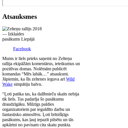
Atsauksmes
Facebook
Mums ir liels prieks saņemt no Zelteņu
rallija ekipāžām komentārus, ieteikumus un
pozitīvas domas. Nolēmām publicēt
komandas “Mēs labāk…” atsauksmi.
Jāpiemin, ka šīs zeltenes ieguva arī
Wild
Wake
simpātiju balvu.
“Ļoti patika tas, ka dalībnieču skaits nebija
tik liels. Tas padarīja šo pasākumu
draudzīgāku. Milzīgs paldies
organizatoriem par ieguldīto darbu un
fantastisko atmosfēru. Ļoti brīnišķīgs
pasākums, kas ļauj iepazīt pilsētu un tās
apkārtni no pavisam cita skatu punkta.