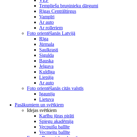
VEF
Templiešu bruņinieku dārgumi
Rīgas Centrāltirgus
Vampīri
Ar auto
Ar rolleriem
Foto orientēšanās Latvijā
Rīga
Jūrmala
Saulkrasti
Sigulda
Bauska
Jelgava
Kuldīga
Liepāja
Ar auto
Foto orientēšanās citās valstīs
Igaunija
Lietuva
Pasākumiem un svētkiem
Idejas svētkiem
Karību jūras pirāti
Spiegu akadēmija
Vecpuišu ballīte
Vecmeitu ballīte