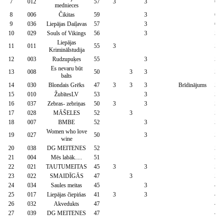
7
012
57
3
3
6
mednieces
8
006
Čikitas
59
3
6
9
036
Liepājas Daiļavas
57
3
6
10
029
Souls of Vikings
56
3
5
Liepājas
11
011
55
3
5
Kriminālstudija
12
003
Rudzupuķes
55
3
5
Es nevaru būt
13
008
50
3
3
5
balts
14
030
Blondais Grēks
47
3
3
3
Brīdinājums
5
15
010
ŽubītesLV
53
3
5
16
037
Zebras- zebriņas
50
3
3
5
17
028
MĀŠELES
52
3
5
18
007
BMBE
52
3
5
Women who love
19
027
50
3
5
wine
20
038
DG MEITENES
52
5
21
004
Mēs labāk.....
51
5
22
021
TAUTUMEITAS
45
3
3
5
23
022
SMAIDĪGĀS
47
3
5
24
034
Saules meitas
45
3
4
25
017
Liepājas čiepińas
41
3
3
4
26
032
Akvedukts
47
4
27
039
DG MEITENES
47
4