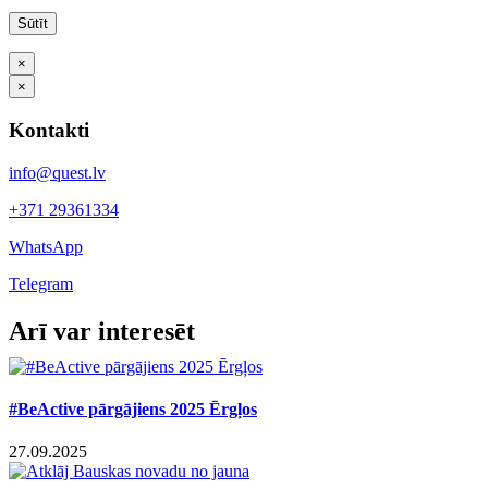
×
×
Kontakti
info@quest.lv
+371 29361334
WhatsApp
Telegram
Facebook
X
LinkedIn
WhatsApp
Telegram
Threads
Vk
Email
Arī var interesēt
#BeActive pārgājiens 2025 Ērgļos
27.09.2025