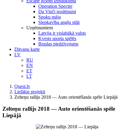
Escape Room izbraukumā
Operation Spectre
Da Vinči noslēpumi
Spoku māja
Slepkavība angļu stilā
Uzņēmumiem
Latvija ir vislabākā valsts
Kvests sporta spēlēs
Braslas piedzīvojums
Dāvanu karte
LV
RU
EN
ET
LT
Quest.lv
Lielākie projekti
Zelteņu rallijs 2018 — Auto orientēšanās spēle Liepājā
Zelteņu rallijs 2018 — Auto orientēšanās spēle
Liepājā