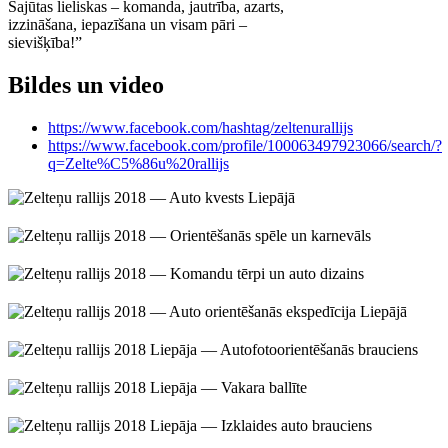
Sajūtas lieliskas – komanda, jautrība, azarts,
izzināšana, iepazīšana un visam pāri –
sievišķība!”
Bildes un video
https://www.facebook.com/hashtag/zeltenurallijs
https://www.facebook.com/profile/100063497923066/search/?
q=Zelte%C5%86u%20rallijs