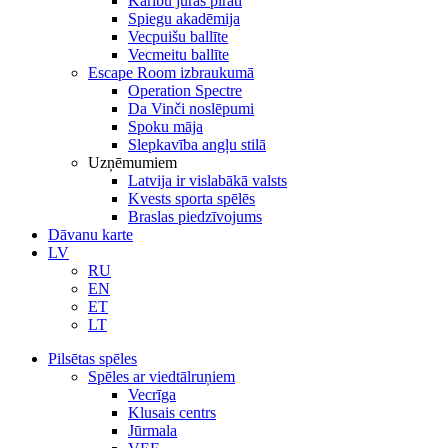
Karību jūras pirāti
Spiegu akadēmija
Vecpuišu ballīte
Vecmeitu ballīte
Escape Room izbraukumā
Operation Spectre
Da Vinči noslēpumi
Spoku māja
Slepkavība angļu stilā
Uzņēmumiem
Latvija ir vislabākā valsts
Kvests sporta spēlēs
Braslas piedzīvojums
Dāvanu karte
LV
RU
EN
ET
LT
Pilsētas spēles
Spēles ar viedtālruņiem
Vecrīga
Klusais centrs
Jūrmala