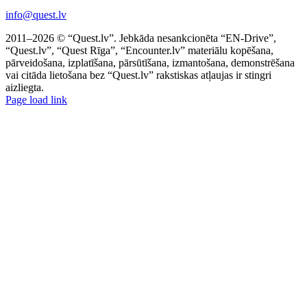
info@quest.lv
2011–2026 © “Quest.lv”. Jebkāda nesankcionēta “EN-Drive”,
“Quest.lv”, “Quest Rīga”, “Encounter.lv” materiālu kopēšana,
pārveidošana, izplatīšana, pārsūtīšana, izmantošana, demonstrēšana
vai citāda lietošana bez “Quest.lv” rakstiskas atļaujas ir stingri
aizliegta.
Facebook
Instagram
Threads
X
Telegram
Page load link
Go
to
Top