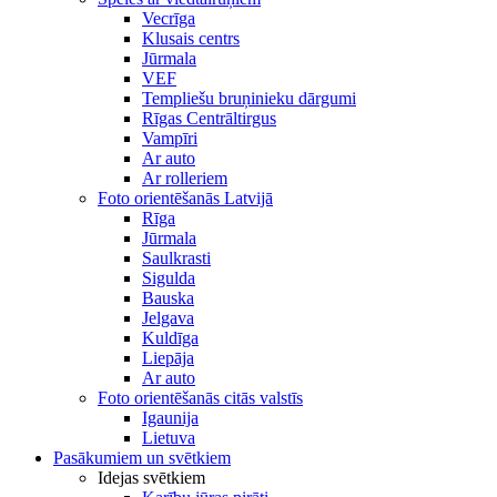
Vecrīga
Klusais centrs
Jūrmala
VEF
Templiešu bruņinieku dārgumi
Rīgas Centrāltirgus
Vampīri
Ar auto
Ar rolleriem
Foto orientēšanās Latvijā
Rīga
Jūrmala
Saulkrasti
Sigulda
Bauska
Jelgava
Kuldīga
Liepāja
Ar auto
Foto orientēšanās citās valstīs
Igaunija
Lietuva
Pasākumiem un svētkiem
Idejas svētkiem