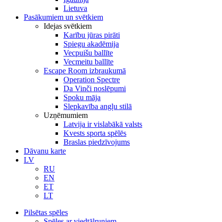
Lietuva
Pasākumiem un svētkiem
Idejas svētkiem
Karību jūras pirāti
Spiegu akadēmija
Vecpuišu ballīte
Vecmeitu ballīte
Escape Room izbraukumā
Operation Spectre
Da Vinči noslēpumi
Spoku māja
Slepkavība angļu stilā
Uzņēmumiem
Latvija ir vislabākā valsts
Kvests sporta spēlēs
Braslas piedzīvojums
Dāvanu karte
LV
RU
EN
ET
LT
Pilsētas spēles
Spēles ar viedtālruņiem