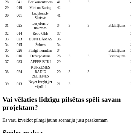
28
041
Bez komentāriem
41
3
3
4
29
019
Mini on Racing
42
4
Ladyloan.lv
30
001
41
4
Skaistās
Lesjofors 5
31
025
34
3
3
Brīdinājums
4
nokrāsas
32
014
Retro Girls
37
3
33
023
DUNI DĀMAS
36
3
34
015
Žubītes
34
3
35
026
Pilnīgi normālas
34
Brīdinājums
3
36
016
Dežūrpostenis
26
3
3
Brīdinājums
3
37
033
AFFERISTKI
29
2
KURZEMES
38
024
RADIO
20
3
3
2
ZELTENES
Neķer kreņķi,ķer
39
013
21
3
2
vēju!!!!
Vai vēlaties līdzīgu pilsētas spēli savam
projektam?
Es varu izveidot pilnīgi jaunu scenāriju jūsu pasākumam.
Spēles maksa