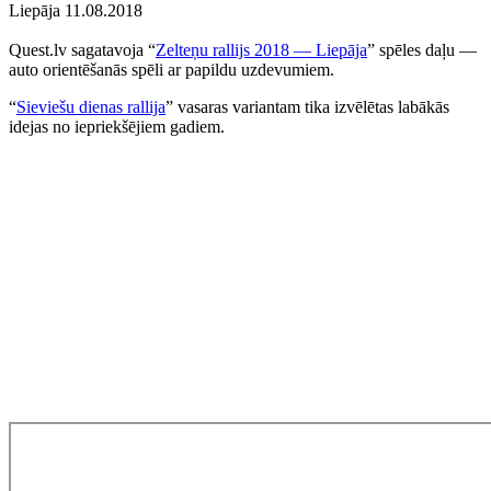
Liepāja 11.08.2018
Quest.lv sagatavoja “
Zelteņu rallijs 2018 — Liepāja
” spēles daļu —
auto orientēšanās spēli ar papildu uzdevumiem.
“
Sieviešu dienas rallija
” vasaras variantam tika izvēlētas labākās
idejas no iepriekšējiem gadiem.