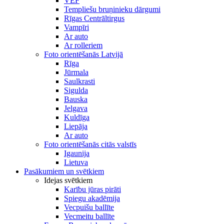
VEF
Templiešu bruņinieku dārgumi
Rīgas Centrāltirgus
Vampīri
Ar auto
Ar rolleriem
Foto orientēšanās Latvijā
Rīga
Jūrmala
Saulkrasti
Sigulda
Bauska
Jelgava
Kuldīga
Liepāja
Ar auto
Foto orientēšanās citās valstīs
Igaunija
Lietuva
Pasākumiem un svētkiem
Idejas svētkiem
Karību jūras pirāti
Spiegu akadēmija
Vecpuišu ballīte
Vecmeitu ballīte