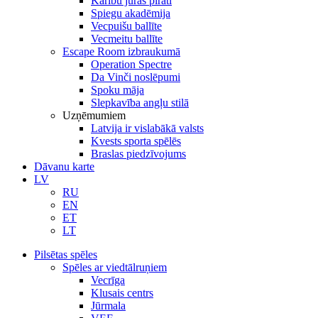
Karību jūras pirāti
Spiegu akadēmija
Vecpuišu ballīte
Vecmeitu ballīte
Escape Room izbraukumā
Operation Spectre
Da Vinči noslēpumi
Spoku māja
Slepkavība angļu stilā
Uzņēmumiem
Latvija ir vislabākā valsts
Kvests sporta spēlēs
Braslas piedzīvojums
Dāvanu karte
LV
RU
EN
ET
LT
Pilsētas spēles
Spēles ar viedtālruņiem
Vecrīga
Klusais centrs
Jūrmala