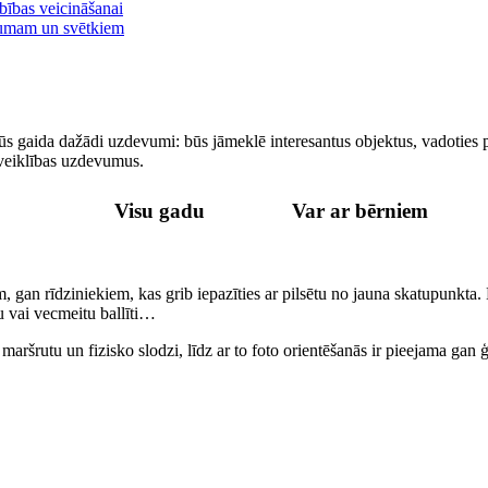
 jūs gaida dažādi uzdevumi: būs jāmeklē interesantus objektus, vadoties 
n veiklības uzdevumus.
Visu gadu
Var ar bērniem
em, gan rīdziniekiem, kas grib iepazīties ar pilsētu no jauna skatupunkta.
u vai vecmeitu ballīti…
a maršrutu un fizisko slodzi, līdz ar to foto orientēšanās ir pieejama ga