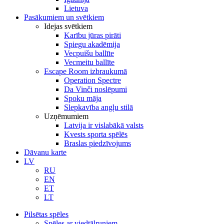
Lietuva
Pasākumiem un svētkiem
Idejas svētkiem
Karību jūras pirāti
Spiegu akadēmija
Vecpuišu ballīte
Vecmeitu ballīte
Escape Room izbraukumā
Operation Spectre
Da Vinči noslēpumi
Spoku māja
Slepkavība angļu stilā
Uzņēmumiem
Latvija ir vislabākā valsts
Kvests sporta spēlēs
Braslas piedzīvojums
Dāvanu karte
LV
RU
EN
ET
LT
Pilsētas spēles
Spēles ar viedtālruņiem