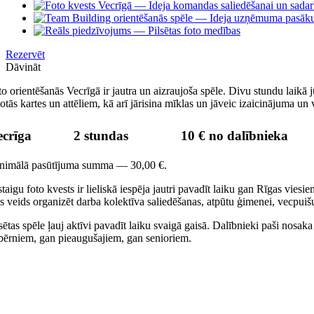
Image
Rezervēt
Dāvināt
to orientēšanās Vecrīgā ir jautra un aizraujoša spēle. Divu stundu laikā
otās kartes un attēliem, kā arī jārisina mīklas un jāveic izaicinājuma u
ecrīga
2 stundas
10 € no dalībnieka
nimālā pasūtījuma summa — 30,00 €.
taigu foto kvests ir lieliskā iespēja jautri pavadīt laiku gan Rīgas viesi
bs veids organizēt darba kolektīva saliedēšanas, atpūtu ģimenei, vecpuiš
sētas spēle ļauj aktīvi pavadīt laiku svaigā gaisā. Dalībnieki paši nosak
 bērniem, gan pieaugušajiem, gan senioriem.