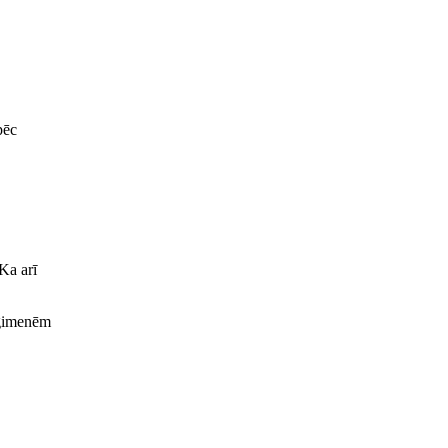
pēc
 Ka arī
n ģimenēm