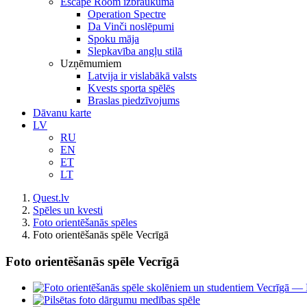
Escape Room izbraukumā
Operation Spectre
Da Vinči noslēpumi
Spoku māja
Slepkavība angļu stilā
Uzņēmumiem
Latvija ir vislabākā valsts
Kvests sporta spēlēs
Braslas piedzīvojums
Dāvanu karte
LV
RU
EN
ET
LT
Quest.lv
Spēles un kvesti
Foto orientēšanās spēles
Foto orientēšanās spēle Vecrīgā
Foto orientēšanās spēle Vecrīgā
View
Larger