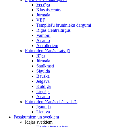
Vecrīga
Klusais centrs
Jūrmala
VEF
Templiešu bruņinieku dārgumi
Rīgas Centrāltirgus
Vampīri
Ar auto
Ar rolleriem
Foto orientēšanās Latvijā
Rīga
Jūrmala
Saulkrasti
Sigulda
Bauska
Jelgava
Kuldīga
Liepāja
Ar auto
Foto orientēšanās citās valstīs
Igaunija
Lietuva
Pasākumiem un svētkiem
Idejas svētkiem