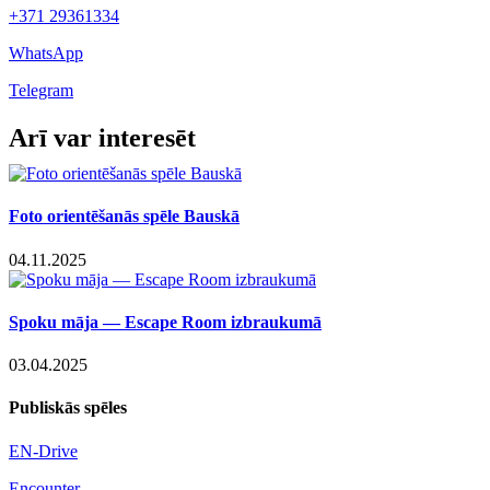
+371 29361334
WhatsApp
Telegram
Facebook
X
LinkedIn
WhatsApp
Telegram
Threads
Vk
Email
Arī var interesēt
Foto orientēšanās spēle Bauskā
04.11.2025
Spoku māja — Escape Room izbraukumā
03.04.2025
Publiskās spēles
EN-Drive
Encounter