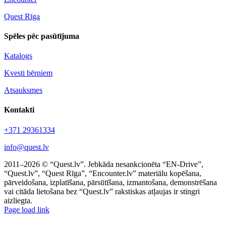
Quest Rīga
Spēles pēc pasūtījuma
Katalogs
Kvesti bērniem
Atsauksmes
Kontakti
+371 29361334
info@quest.lv
2011–2026 © “Quest.lv”. Jebkāda nesankcionēta “EN-Drive”,
“Quest.lv”, “Quest Rīga”, “Encounter.lv” materiālu kopēšana,
pārveidošana, izplatīšana, pārsūtīšana, izmantošana, demonstrēšana
vai citāda lietošana bez “Quest.lv” rakstiskas atļaujas ir stingri
aizliegta.
Facebook
Instagram
Threads
X
Telegram
Page load link
Go