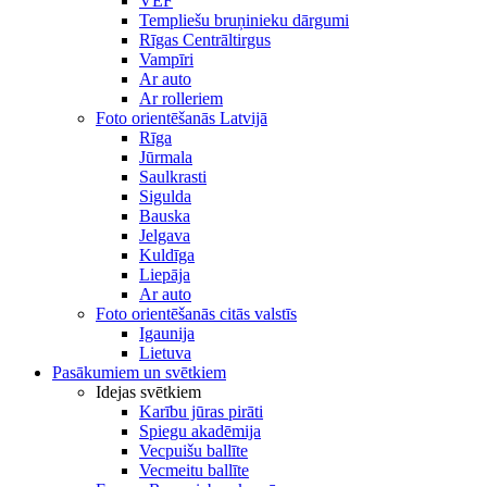
VEF
Templiešu bruņinieku dārgumi
Rīgas Centrāltirgus
Vampīri
Ar auto
Ar rolleriem
Foto orientēšanās Latvijā
Rīga
Jūrmala
Saulkrasti
Sigulda
Bauska
Jelgava
Kuldīga
Liepāja
Ar auto
Foto orientēšanās citās valstīs
Igaunija
Lietuva
Pasākumiem un svētkiem
Idejas svētkiem
Karību jūras pirāti
Spiegu akadēmija
Vecpuišu ballīte
Vecmeitu ballīte