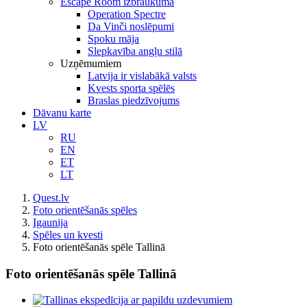
Escape Room izbraukumā
Operation Spectre
Da Vinči noslēpumi
Spoku māja
Slepkavība angļu stilā
Uzņēmumiem
Latvija ir vislabākā valsts
Kvests sporta spēlēs
Braslas piedzīvojums
Dāvanu karte
LV
RU
EN
ET
LT
Quest.lv
Foto orientēšanās spēles
Igaunija
Spēles un kvesti
Foto orientēšanās spēle Tallinā
Foto orientēšanās spēle Tallinā
View