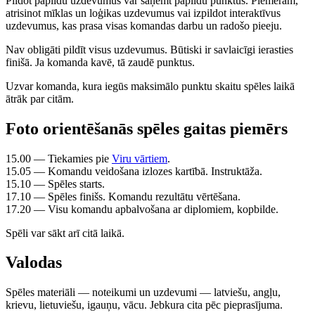
Pildot papildu uzdevumus var saņemt papildu punktus. Piemēram,
atrisinot mīklas un loģikas uzdevumus vai izpildot interaktīvus
uzdevumus, kas prasa visas komandas darbu un radošo pieeju.
Nav obligāti pildīt visus uzdevumus. Būtiski ir savlaicīgi ierasties
finišā. Ja komanda kavē, tā zaudē punktus.
Uzvar komanda, kura iegūs maksimālo punktu skaitu spēles laikā
ātrāk par citām.
Foto orientēšanās spēles gaitas piemērs
15.00 — Tiekamies pie
Viru vārtiem
.
15.05 — Komandu veidošana izlozes kartībā. Instruktāža.
15.10 — Spēles starts.
17.10 — Spēles finišs. Komandu rezultātu vērtēšana.
17.20 — Visu komandu apbalvošana ar diplomiem, kopbilde.
Spēli var sākt arī citā laikā.
Valodas
Spēles materiāli — noteikumi un uzdevumi — latviešu, angļu,
krievu, lietuviešu, igauņu, vācu. Jebkura cita pēc pieprasījuma.