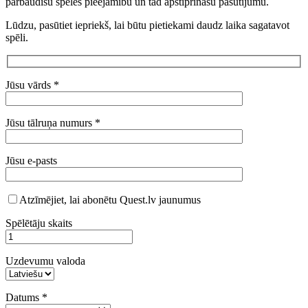
pārbaudīšu spēles pieejamību un tad apstiprināšu pasūtījumu.
Lūdzu, pasūtiet iepriekš, lai būtu pietiekami daudz laika sagatavot
spēli.
Jūsu vārds *
Jūsu tālruņa numurs *
Jūsu e-pasts
Atzīmējiet, lai abonētu Quest.lv jaunumus
Spēlētāju skaits
Uzdevumu valoda
Datums *