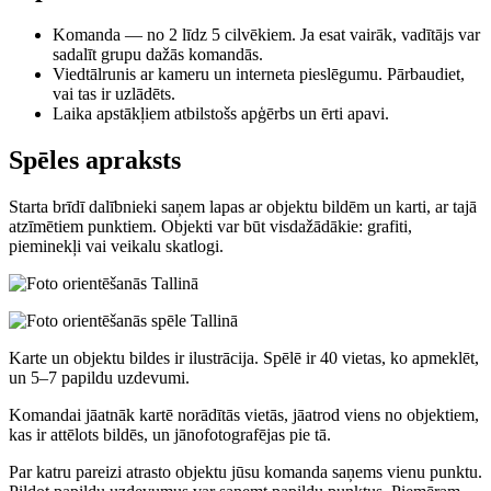
Komanda — no 2 līdz 5 cilvēkiem. Ja esat vairāk, vadītājs var
sadalīt grupu dažās komandās.
Viedtālrunis ar kameru un interneta pieslēgumu. Pārbaudiet,
vai tas ir uzlādēts.
Laika apstākļiem atbilstošs apģērbs un ērti apavi.
Spēles apraksts
Starta brīdī dalībnieki saņem lapas ar objektu bildēm un karti, ar tajā
atzīmētiem punktiem. Objekti var būt visdažādākie: grafiti,
pieminekļi vai veikalu skatlogi.
Karte un objektu bildes ir ilustrācija. Spēlē ir 40 vietas, ko apmeklēt,
un 5–7 papildu uzdevumi.
Komandai jāatnāk kartē norādītās vietās, jāatrod viens no objektiem,
kas ir attēlots bildēs, un jānofotografējas pie tā.
Par katru pareizi atrasto objektu jūsu komanda saņems vienu punktu.