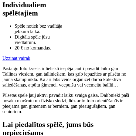
Individuāliem
spēlētajiem
Spēle notiek bez vadītāja
jebkurā laikā.
Digitāla spēle jūsu
viedtālrunī.
20 € no komandas.
Uzzināt vairāk
Pastaigu foto kvests ir lieliskā iespēja jautri pavadīt laiku gan
Tallinas viesiem, gan talliniešiem, kas grib iepazīties ar pilsētu no
jauna skatupunkta. Ka arī labs veids organizēt darba kolektīva
saliedēšanas, atpūtu ģimenei, vecpuišu vai vecmeitu ballīti…
Pilsētas spēle ļauj aktīvi pavadīt laiku svaigā gaisā. Dalībnieki paši
nosaka maršrutu un fizisko slodzi, līdz ar to foto orientēšanās ir
pieejama gan ģimenēm ar bērniem, gan pieaugušajiem, gan
senioriem.
Lai piedalītos spēlē, jums būs
nepieciešams