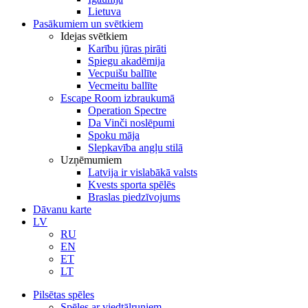
Lietuva
Pasākumiem un svētkiem
Idejas svētkiem
Karību jūras pirāti
Spiegu akadēmija
Vecpuišu ballīte
Vecmeitu ballīte
Escape Room izbraukumā
Operation Spectre
Da Vinči noslēpumi
Spoku māja
Slepkavība angļu stilā
Uzņēmumiem
Latvija ir vislabākā valsts
Kvests sporta spēlēs
Braslas piedzīvojums
Dāvanu karte
LV
RU
EN
ET
LT
Pilsētas spēles
Spēles ar viedtālruņiem