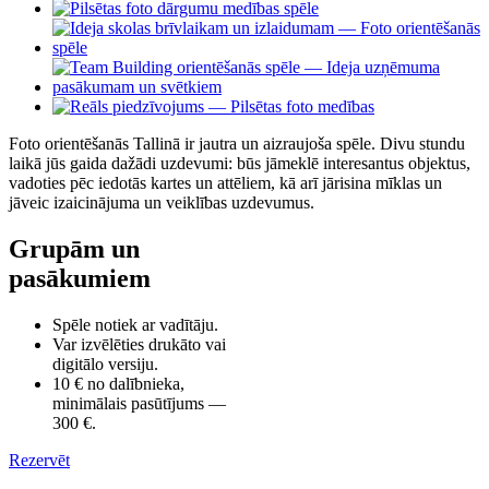
Larger
Image
Foto orientēšanās Tallinā ir jautra un aizraujoša spēle. Divu stundu
laikā jūs gaida dažādi uzdevumi: būs jāmeklē interesantus objektus,
vadoties pēc iedotās kartes un attēliem, kā arī jārisina mīklas un
jāveic izaicinājuma un veiklības uzdevumus.
Grupām un
pasākumiem
Spēle notiek ar vadītāju.
Var izvēlēties drukāto vai
digitālo versiju.
10 € no dalībnieka,
minimālais pasūtījums —
300 €.
Rezervēt