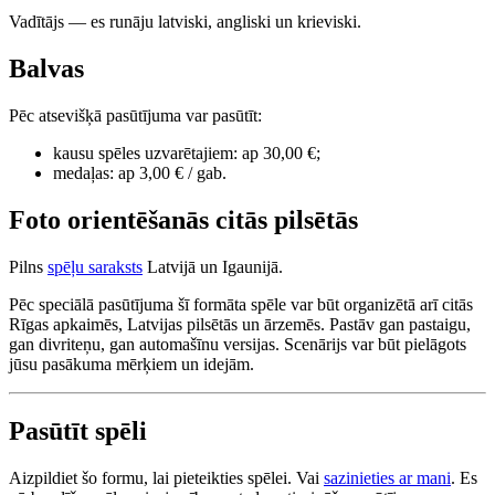
Vadītājs — es runāju latviski, angliski un krieviski.
Balvas
Pēc atsevišķā pasūtījuma var pasūtīt:
kausu spēles uzvarētajiem: ap 30,00 €;
medaļas: ap 3,00 € / gab.
Foto orientēšanās citās pilsētās
Pilns
spēļu saraksts
Latvijā un Igaunijā.
Pēc speciālā pasūtījuma šī formāta spēle var būt organizētā arī citās
Rīgas apkaimēs, Latvijas pilsētās un ārzemēs. Pastāv gan pastaigu,
gan divriteņu, gan automašīnu versijas. Scenārijs var būt pielāgots
jūsu pasākuma mērķiem un idejām.
Pasūtīt spēli
Aizpildiet šo formu, lai pieteikties spēlei. Vai
sazinieties ar mani
. Es