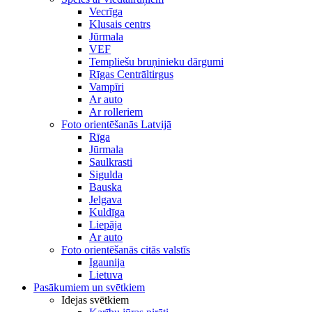
Vecrīga
Klusais centrs
Jūrmala
VEF
Templiešu bruņinieku dārgumi
Rīgas Centrāltirgus
Vampīri
Ar auto
Ar rolleriem
Foto orientēšanās Latvijā
Rīga
Jūrmala
Saulkrasti
Sigulda
Bauska
Jelgava
Kuldīga
Liepāja
Ar auto
Foto orientēšanās citās valstīs
Igaunija
Lietuva
Pasākumiem un svētkiem
Idejas svētkiem