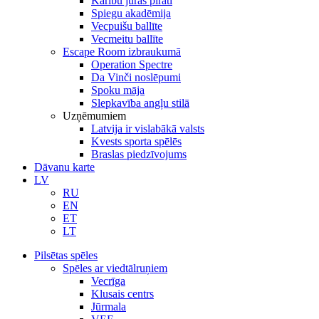
Karību jūras pirāti
Spiegu akadēmija
Vecpuišu ballīte
Vecmeitu ballīte
Escape Room izbraukumā
Operation Spectre
Da Vinči noslēpumi
Spoku māja
Slepkavība angļu stilā
Uzņēmumiem
Latvija ir vislabākā valsts
Kvests sporta spēlēs
Braslas piedzīvojums
Dāvanu karte
LV
RU
EN
ET
LT
Pilsētas spēles
Spēles ar viedtālruņiem
Vecrīga
Klusais centrs
Jūrmala