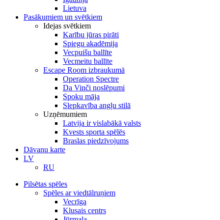
Lietuva
Pasākumiem un svētkiem
Idejas svētkiem
Karību jūras pirāti
Spiegu akadēmija
Vecpuišu ballīte
Vecmeitu ballīte
Escape Room izbraukumā
Operation Spectre
Da Vinči noslēpumi
Spoku māja
Slepkavība angļu stilā
Uzņēmumiem
Latvija ir vislabākā valsts
Kvests sporta spēlēs
Braslas piedzīvojums
Dāvanu karte
LV
RU
Pilsētas spēles
Spēles ar viedtālruņiem
Vecrīga
Klusais centrs
Jūrmala