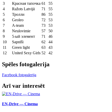
3
Красная тапочка
61
55
4
Ražots Latvijā
71
55
5
Тролли
86
55
6
Geoleo
72
53
7
A-team
73
53
8
Neulovimie
57
50
9
5-ый элемент
71
46
10
Sapnīši
62
44
11
Green light
63
43
12
United Sexy Girls
52
42
Spēles fotogalerija
Facebook fotogalerija
Facebook
X
LinkedIn
WhatsApp
Telegram
Threads
Vk
Email
Arī var interesēt
EN-Drive — Cinema