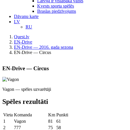
Latvija ir vislabākā valsts
Kvests sporta spēlēs
Braslas piedzīvojums
Dāvanu karte
LV
RU
Quest.lv
EN-Drive
EN-Drive — 2016. gada sezona
EN-Drive — Circus
EN-Drive — Circus
Vagon — spēles uzvarētāji
Spēles rezultāti
Vieta
Komanda
Km
Punkti
1
Vagon
81
61
2
777
75
58