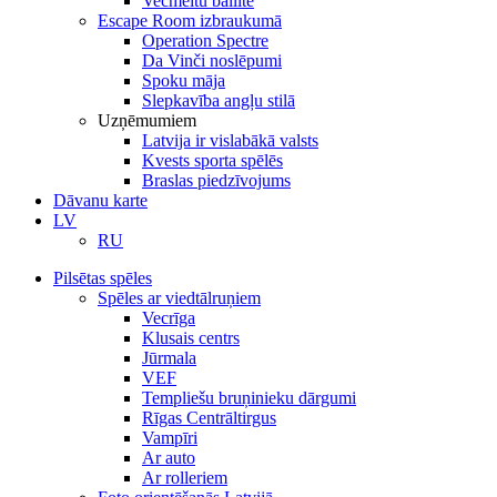
Vecmeitu ballīte
Escape Room izbraukumā
Operation Spectre
Da Vinči noslēpumi
Spoku māja
Slepkavība angļu stilā
Uzņēmumiem
Latvija ir vislabākā valsts
Kvests sporta spēlēs
Braslas piedzīvojums
Dāvanu karte
LV
RU
Pilsētas spēles
Spēles ar viedtālruņiem
Vecrīga
Klusais centrs
Jūrmala
VEF
Templiešu bruņinieku dārgumi
Rīgas Centrāltirgus
Vampīri
Ar auto
Ar rolleriem