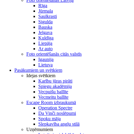
Foto orientēšanās Latvijā
Rīga
Jūrmala
Saulkrasti
Sigulda
Bauska
Jelgava
Kuldīga
Liepāja
Ar auto
Foto orientēšanās citās valstīs
Igaunija
Lietuva
Pasākumiem un svētkiem
Idejas svētkiem
Karību jūras pirāti
Spiegu akadēmija
Vecpuišu ballīte
Vecmeitu ballīte
Escape Room izbraukumā
Operation Spectre
Da Vinči noslēpumi
Spoku māja
Slepkavība angļu stilā
Uzņēmumiem