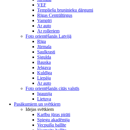
VEF
Templiešu bruņinieku dārgumi
Rīgas Centrāltirgus
Vampīri
Ar auto
Ar rolleriem
Foto orientēšanās Latvijā
Rīga
Jūrmala
Saulkrasti
Sigulda
Bauska
Jelgava
Kuldīga
Liepāja
Ar auto
Foto orientēšanās citās valstīs
Igaunija
Lietuva
Pasākumiem un svētkiem
Idejas svētkiem
Karību jūras pirāti
Spiegu akadēmija
Vecpuišu ballīte