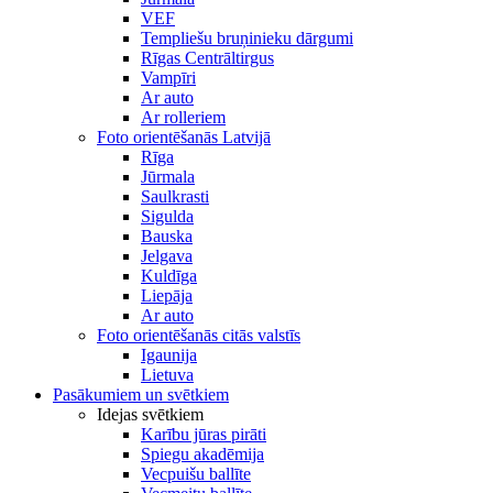
VEF
Templiešu bruņinieku dārgumi
Rīgas Centrāltirgus
Vampīri
Ar auto
Ar rolleriem
Foto orientēšanās Latvijā
Rīga
Jūrmala
Saulkrasti
Sigulda
Bauska
Jelgava
Kuldīga
Liepāja
Ar auto
Foto orientēšanās citās valstīs
Igaunija
Lietuva
Pasākumiem un svētkiem
Idejas svētkiem
Karību jūras pirāti
Spiegu akadēmija
Vecpuišu ballīte