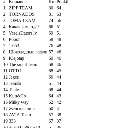
#
Komanda
Km
Punkti
1
ZIPP TEAM
80
64
2
TORNADOS
81
63
3
JOMA TEAM
74
56
4
Какая команда?
66
51
5
VeselsDators.lv
69
51
6
Poooh
58
48
7
1:653
76
48
8
Шоколадные вафли
57
46
9
Klejotāji
60
46
10
The smurf team
68
46
11
OTTO
68
45
12
Jēgeri
60
44
13
Jeimīši
61
44
14
Tente
68
44
15
Kurt&Co
64
43
16
Milky way
62
42
17
Женская лига
60
41
18
AVIA Team
57
38
19
333
67
37
20
А НАС РАТЬ !!!
51
36