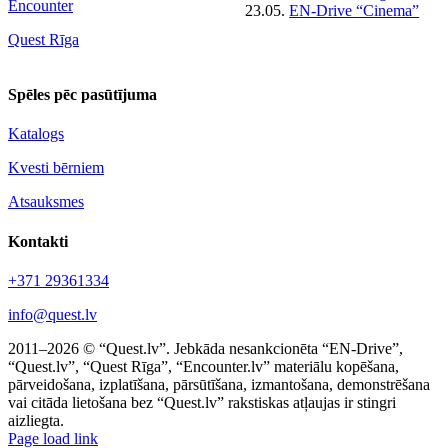
Encounter
23.05.
EN-Drive “Cinema”
Quest Rīga
Spēles pēc pasūtījuma
Katalogs
Kvesti bērniem
Atsauksmes
Kontakti
+371 29361334
info@quest.lv
2011–2026 © “Quest.lv”. Jebkāda nesankcionēta “EN-Drive”,
“Quest.lv”, “Quest Rīga”, “Encounter.lv” materiālu kopēšana,
pārveidošana, izplatīšana, pārsūtīšana, izmantošana, demonstrēšana
vai citāda lietošana bez “Quest.lv” rakstiskas atļaujas ir stingri
aizliegta.
Facebook
Instagram
Threads
X
Telegram
Page load link