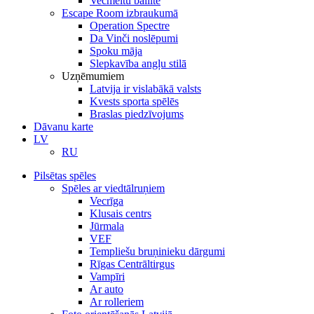
Vecmeitu ballīte
Escape Room izbraukumā
Operation Spectre
Da Vinči noslēpumi
Spoku māja
Slepkavība angļu stilā
Uzņēmumiem
Latvija ir vislabākā valsts
Kvests sporta spēlēs
Braslas piedzīvojums
Dāvanu karte
LV
RU
Pilsētas spēles
Spēles ar viedtālruņiem
Vecrīga
Klusais centrs
Jūrmala
VEF
Templiešu bruņinieku dārgumi
Rīgas Centrāltirgus
Vampīri
Ar auto
Ar rolleriem