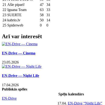
21
Ašie pipari!
47
34
22
Iguana Team
63
33
23
SUERTE
58
31
24
kabrio.lv
50
14
25
Spiderweb
0
0
Facebook
X
LinkedIn
WhatsApp
Telegram
Threads
Vk
Email
Arī var interesēt
EN-Drive — Cinema
23.05.2026
EN-Drive — Night Life
17.04.2026
Publiskās spēles
Spēļu kalendārs
EN-Drive
17.04.
EN-Drive “Night Life”