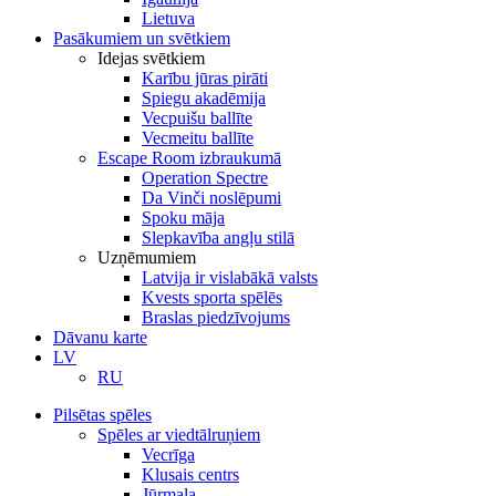
Lietuva
Pasākumiem un svētkiem
Idejas svētkiem
Karību jūras pirāti
Spiegu akadēmija
Vecpuišu ballīte
Vecmeitu ballīte
Escape Room izbraukumā
Operation Spectre
Da Vinči noslēpumi
Spoku māja
Slepkavība angļu stilā
Uzņēmumiem
Latvija ir vislabākā valsts
Kvests sporta spēlēs
Braslas piedzīvojums
Dāvanu karte
LV
RU
Pilsētas spēles
Spēles ar viedtālruņiem
Vecrīga
Klusais centrs
Jūrmala