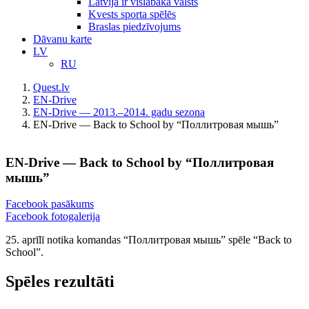
Latvija ir vislabākā valsts
Kvests sporta spēlēs
Braslas piedzīvojums
Dāvanu karte
LV
RU
Quest.lv
EN-Drive
EN-Drive — 2013.–2014. gadu sezona
EN-Drive — Back to School by “Поллитровая мышь”
EN-Drive — Back to School by “Поллитровая
мышь”
Facebook pasākums
Facebook fotogalerija
25. aprīlī notika komandas “Поллитровая мышь” spēle “Back to
School”.
Spēles rezultāti