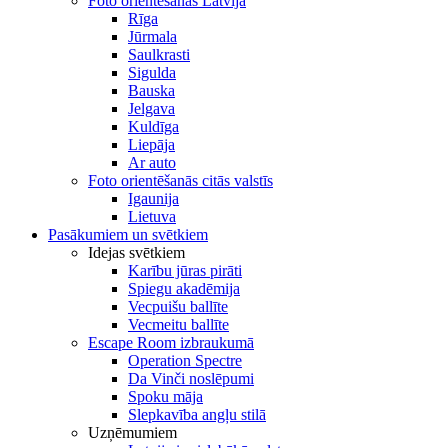
Foto orientēšanās Latvijā
Rīga
Jūrmala
Saulkrasti
Sigulda
Bauska
Jelgava
Kuldīga
Liepāja
Ar auto
Foto orientēšanās citās valstīs
Igaunija
Lietuva
Pasākumiem un svētkiem
Idejas svētkiem
Karību jūras pirāti
Spiegu akadēmija
Vecpuišu ballīte
Vecmeitu ballīte
Escape Room izbraukumā
Operation Spectre
Da Vinči noslēpumi
Spoku māja
Slepkavība angļu stilā
Uzņēmumiem