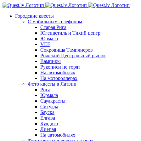
Skip
to
Городские квесты
content
С мобильным телефоном
Старая Рига
Югендстиль и Тихий центр
Юрмала
VEF
Сокровища Тамплиеров
Рижский Центральный рынок
Вампиры
Рукописи не горят
На автомобилях
На мотороллерах
Фото квесты в Латвии
Рига
Юрмала
Саулкрасты
Сигулда
Бауска
Елгава
Кулдига
Лиепая
На автомобилях
Фото квесты в других странах