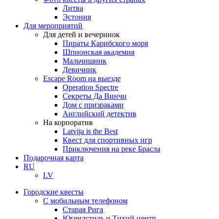
Литва
Эстония
Для мероприятий
Для детей и вечеринок
Пираты Карибского моря
Шпионская академия
Мальчишник
Девичник
Escape Room на выезде
Operation Spectre
Секреты Да Винчи
Дом с призраками
Английский детектив
На корпоратив
Latvija is the Best
Квест для спортивных игр
Приключения на реке Брасла
Подарочная карта
RU
LV
Городские квесты
С мобильным телефоном
Старая Рига
Югендстиль и Тихий центр