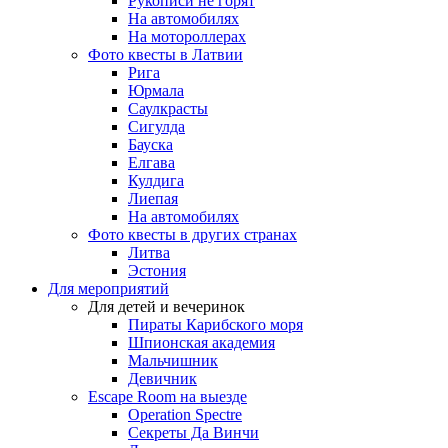
Рукописи не горят
На автомобилях
На мотороллерах
Фото квесты в Латвии
Рига
Юрмала
Саулкрасты
Сигулда
Бауска
Елгава
Кулдига
Лиепая
На автомобилях
Фото квесты в других странах
Литва
Эстония
Для мероприятий
Для детей и вечеринок
Пираты Карибского моря
Шпионская академия
Мальчишник
Девичник
Escape Room на выезде
Operation Spectre
Секреты Да Винчи