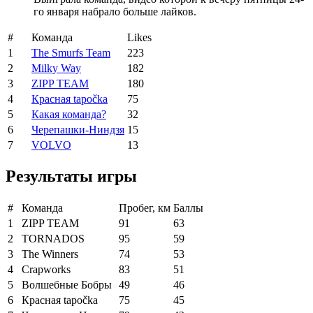
го января набрало больше лайков.
#
Команда
Likes
1
The Smurfs Team
223
2
Milky Way
182
3
ZIPP TEAM
180
4
Красная tapočka
75
5
Какая команда?
32
6
Черепашки-Ниндзя
15
7
VOLVO
13
Результаты игры
#
Команда
Пробег, км
Баллы
1
ZIPP TEAM
91
63
2
TORNADOS
95
59
3
The Winners
74
53
4
Crapworks
83
51
5
Волшебные Бобры
49
46
6
Красная tapočka
75
45