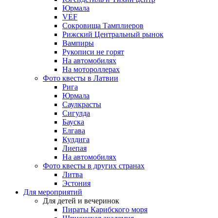
Юрмала
VEF
Сокровища Тамплиеров
Рижский Центральный рынок
Вампиры
Рукописи не горят
На автомобилях
На мотороллерах
Фото квесты в Латвии
Рига
Юрмала
Саулкрасты
Сигулда
Бауска
Елгава
Кулдига
Лиепая
На автомобилях
Фото квесты в других странах
Литва
Эстония
Для мероприятий
Для детей и вечеринок
Пираты Карибского моря