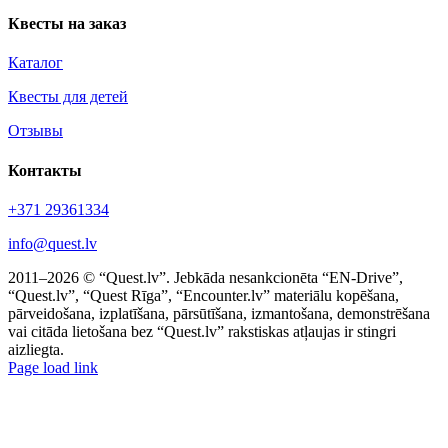
Квесты на заказ
Каталог
Квесты для детей
Отзывы
Контакты
+371 29361334
info@quest.lv
2011–2026 © “Quest.lv”. Jebkāda nesankcionēta “EN-Drive”,
“Quest.lv”, “Quest Rīga”, “Encounter.lv” materiālu kopēšana,
pārveidošana, izplatīšana, pārsūtīšana, izmantošana, demonstrēšana
vai citāda lietošana bez “Quest.lv” rakstiskas atļaujas ir stingri
aizliegta.
Facebook
Instagram
Threads
X
Telegram
Page load link
Go
to
Top