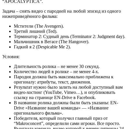
“APOCALYPTICA”.
Задача – снять видео с пародией на любой эпизод из одного
нижеприведённого фильма:
Мстители (The Avengers).
Третий лишний (Ted).
Терминатор 2: Судный день (Terminator 2: Judgment day).
Мальчишник в Вегасе (The Hangover).
Гадкий я 2 (Despicable Me 2).
Условия:
Длительность ролика – не менее 30 секунд.
Количество людей в ролике – не менее 4-х.
Пародия должна быть максимально приближена к
оригиналу: атрибуты, текст, движения.
Результат нужно было залить на любой доступный вам
видео-хостинг (YouTube, Vimeo…), и опубликовать
ссылку на странице EN-Drive в Facebook.
В названии ролика должны были быть указаны: EN-
Drive «Название вашей команды» — «Название
оригинального фильма».
Победителя, который получил главный приз от
“Makroconcert”, определили сами игроки. Все просто.
Выиграла команда, видео которой к вечеру пятницы 24-