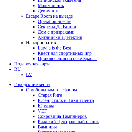
Шпионская академия
Мальчишник
Девичник
Escape Room на выезде
Operation Spectre
Секреты Да Винчи
Дом с призраками
Английский детектив
На корпоратив
Latvija is the Best
Квест для спортивных игр
Приключения на реке Брасла
Подарочная карта
RU
LV
Городские квесты
С мобильным телефоном
Старая Рига
Югендстиль и Тихий центр
Юрмала
VEF
Сокровища Тамплиеров
Рижский Центральный рынок
Вампиры