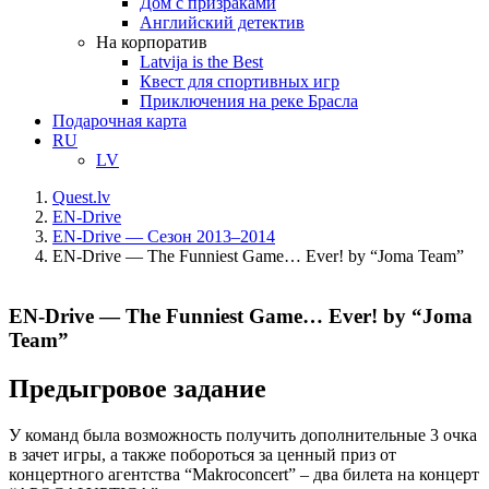
Дом с призраками
Английский детектив
На корпоратив
Latvija is the Best
Квест для спортивных игр
Приключения на реке Брасла
Подарочная карта
RU
LV
Quest.lv
EN-Drive
EN-Drive — Сезон 2013–2014
EN-Drive — The Funniest Game… Ever! by “Joma Team”
EN-Drive — The Funniest Game… Ever! by “Joma
Team”
Предыгровое задание
У команд была возможность получить дополнительные 3 очка
в зачет игры, а также побороться за ценный приз от
концертного агентства “Makroconcert” – два билета на концерт