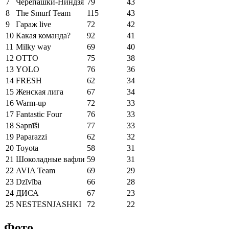
7
Черепашки-Ниндзя
79
43
8
The Smurf Team
115
43
9
Гараж live
72
42
10
Какая команда?
92
41
11
Milky way
69
40
12
OTTO
75
38
13
YOLO
76
36
14
FRESH
62
34
15
Женская лига
67
34
16
Warm-up
72
33
17
Fantastic Four
76
33
18
Sapnīši
77
33
19
Paparazzi
62
32
20
Toyota
58
31
21
Шоколадные вафли
59
31
22
AVIA Team
69
29
23
Dzīvība
66
28
24
ДИСА
67
23
25
NESTESNJASHKI
72
22
Фото