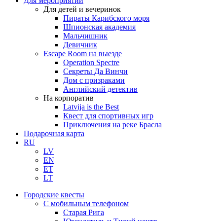
Для мероприятий
Для детей и вечеринок
Пираты Карибского моря
Шпионская академия
Мальчишник
Девичник
Escape Room на выезде
Operation Spectre
Секреты Да Винчи
Дом с призраками
Английский детектив
На корпоратив
Latvija is the Best
Квест для спортивных игр
Приключения на реке Брасла
Подарочная карта
RU
LV
EN
ET
LT
Городские квесты
С мобильным телефоном
Старая Рига