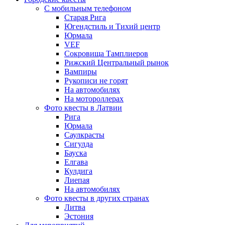
С мобильным телефоном
Старая Рига
Югендстиль и Тихий центр
Юрмала
VEF
Сокровища Тамплиеров
Рижский Центральный рынок
Вампиры
Рукописи не горят
На автомобилях
На мотороллерах
Фото квесты в Латвии
Рига
Юрмала
Саулкрасты
Сигулда
Бауска
Елгава
Кулдига
Лиепая
На автомобилях
Фото квесты в других странах
Литва
Эстония