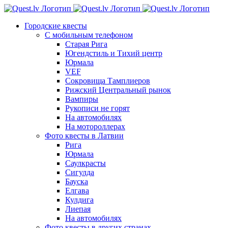
Skip
to
Городские квесты
content
С мобильным телефоном
Старая Рига
Югендстиль и Тихий центр
Юрмала
VEF
Сокровища Тамплиеров
Рижский Центральный рынок
Вампиры
Рукописи не горят
На автомобилях
На мотороллерах
Фото квесты в Латвии
Рига
Юрмала
Саулкрасты
Сигулда
Бауска
Елгава
Кулдига
Лиепая
На автомобилях
Фото квесты в других странах