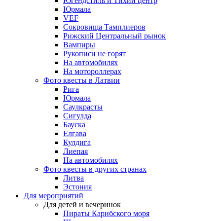
Югендстиль и Тихий центр
Юрмала
VEF
Сокровища Тамплиеров
Рижский Центральный рынок
Вампиры
Рукописи не горят
На автомобилях
На мотороллерах
Фото квесты в Латвии
Рига
Юрмала
Саулкрасты
Сигулда
Бауска
Елгава
Кулдига
Лиепая
На автомобилях
Фото квесты в других странах
Литва
Эстония
Для мероприятий
Для детей и вечеринок
Пираты Карибского моря