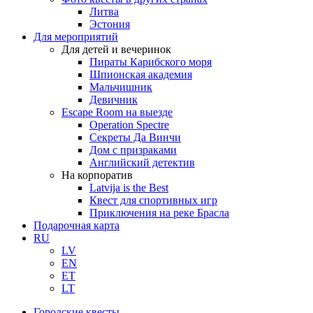
Литва
Эстония
Для мероприятий
Для детей и вечеринок
Пираты Карибского моря
Шпионская академия
Мальчишник
Девичник
Escape Room на выезде
Operation Spectre
Секреты Да Винчи
Дом с призраками
Английский детектив
На корпоратив
Latvija is the Best
Квест для спортивных игр
Приключения на реке Брасла
Подарочная карта
RU
LV
EN
ET
LT
Городские квесты