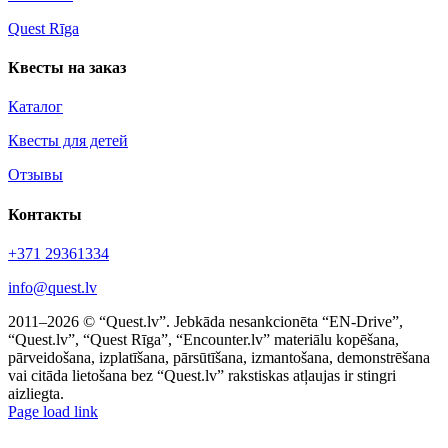
Quest Rīga
Квесты на заказ
Каталог
Квесты для детей
Отзывы
Контакты
+371 29361334
info@quest.lv
2011–2026 © “Quest.lv”. Jebkāda nesankcionēta “EN-Drive”,
“Quest.lv”, “Quest Rīga”, “Encounter.lv” materiālu kopēšana,
pārveidošana, izplatīšana, pārsūtīšana, izmantošana, demonstrēšana
vai citāda lietošana bez “Quest.lv” rakstiskas atļaujas ir stingri
aizliegta.
Facebook
Instagram
Threads
X
Telegram
Page load link
Go
to