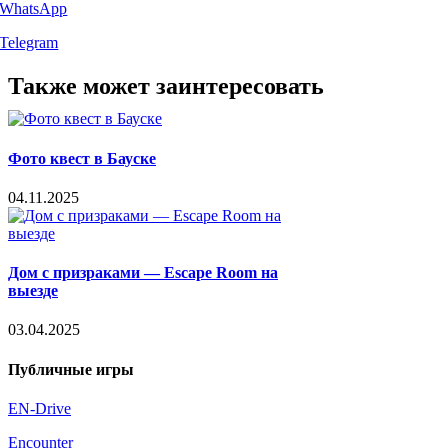
WhatsApp
Telegram
Facebook
X
LinkedIn
WhatsApp
Telegram
Threads
Vk
Email
Также может заинтересовать
Фото квест в Бауске
04.11.2025
Дом с призраками — Escape Room на
выезде
03.04.2025
Публичные игры
EN-Drive
Encounter