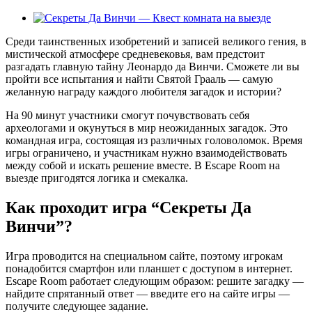
View
Larger
Среди таинственных изобретений и записей великого гения, в
Image
мистической атмосфере средневековья, вам предстоит
разгадать главную тайну Леонардо да Винчи. Сможете ли вы
пройти все испытания и найти Святой Грааль — самую
желанную награду каждого любителя загадок и истории?
На 90 минут участники смогут почувствовать себя
археологами и окунуться в мир неожиданных загадок. Это
командная игра, состоящая из различных головоломок. Время
игры ограничено, и участникам нужно взаимодействовать
между собой и искать решение вместе. В Escape Room на
выезде пригодятся логика и смекалка.
Как проходит игра “Секреты Да
Винчи”?
Игра проводится на специальном сайте, поэтому игрокам
понадобится смартфон или планшет с доступом в интернет.
Escape Room работает следующим образом: решите загадку —
найдите спрятанный ответ — введите его на сайте игры —
получите следующее задание.