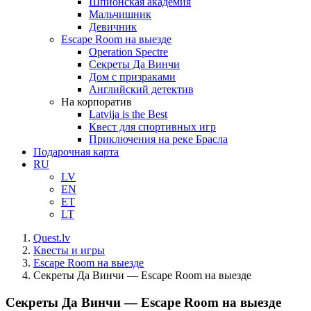
Шпионская академия
Мальчишник
Девичник
Escape Room на выезде
Operation Spectre
Секреты Да Винчи
Дом с призраками
Английский детектив
На корпоратив
Latvija is the Best
Квест для спортивных игр
Приключения на реке Брасла
Подарочная карта
RU
LV
EN
ET
LT
Quest.lv
Квесты и игры
Escape Room на выезде
Секреты Да Винчи — Escape Room на выезде
Секреты Да Винчи — Escape Room на выезде