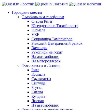
Skip
to
Городские квесты
content
С мобильным телефоном
Старая Рига
Югендстиль и Тихий центр
Юрмала
VEF
Сокровища Тамплиеров
Рижский Центральный рынок
Вампиры
Рукописи не горят
На автомобилях
На мотороллерах
Фото квесты в Латвии
Рига
Юрмала
Саулкрасты
Сигулда
Бауска
Елгава
Кулдига
Лиепая
На автомобилях
Фото квесты в других странах