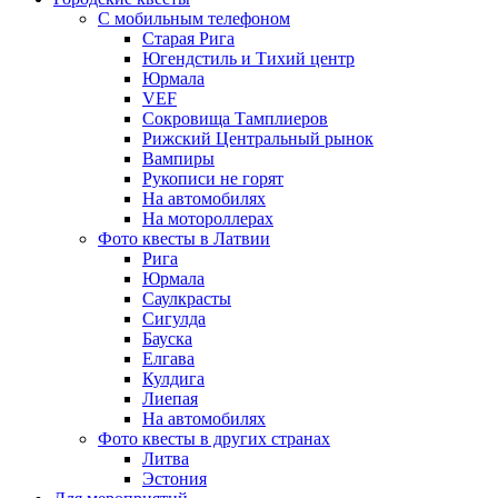
С мобильным телефоном
Старая Рига
Югендстиль и Тихий центр
Юрмала
VEF
Сокровища Тамплиеров
Рижский Центральный рынок
Вампиры
Рукописи не горят
На автомобилях
На мотороллерах
Фото квесты в Латвии
Рига
Юрмала
Саулкрасты
Сигулда
Бауска
Елгава
Кулдига
Лиепая
На автомобилях
Фото квесты в других странах
Литва
Эстония