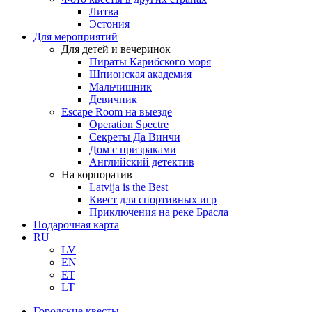
Литва
Эстония
Для мероприятий
Для детей и вечеринок
Пираты Карибского моря
Шпионская академия
Мальчишник
Девичник
Escape Room на выезде
Operation Spectre
Секреты Да Винчи
Дом с призраками
Английский детектив
На корпоратив
Latvija is the Best
Квест для спортивных игр
Приключения на реке Брасла
Подарочная карта
RU
LV
EN
ET
LT
Городские квесты