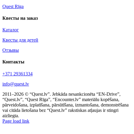
Quest Rīga
Квесты на заказ
Каталог
Квесты для детей
Отзывы
Контакты
+371 29361334
info@quest.lv
2011–2026 © “Quest.lv”. Jebkāda nesankcionēta “EN-Drive”,
“Quest.lv”, “Quest Rīga”, “Encounter.lv” materiālu kopēšana,
pārveidošana, izplatīšana, pārsūtīšana, izmantošana, demonstrēšana
vai citāda lietošana bez “Quest.lv” rakstiskas atļaujas ir stingri
aizliegta.
Facebook
Instagram
Threads
X
Telegram
Page load link
Go
to