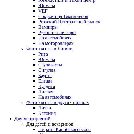
Югендстиль и Тихий центр
Юрмала
VEF
Сокровища Тамплиеров
Рижский Центральный рынок
Вампиры
Рукописи не горят
На автомобилях
На мотороллерах
Фото квесты в Латвии
Рига
Юрмала
Саулкрасты
Сигулда
Бауска
Елгава
Кулдига
Лиепая
На автомобилях
Фото квесты в других странах
Литва
Эстония
Для мероприятий
Для детей и вечеринок
Пираты Карибского моря