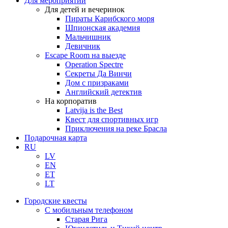
Для мероприятий
Для детей и вечеринок
Пираты Карибского моря
Шпионская академия
Мальчишник
Девичник
Escape Room на выезде
Operation Spectre
Секреты Да Винчи
Дом с призраками
Английский детектив
На корпоратив
Latvija is the Best
Квест для спортивных игр
Приключения на реке Брасла
Подарочная карта
RU
LV
EN
ET
LT
Городские квесты
С мобильным телефоном
Старая Рига