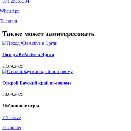
+371 29361334
WhatsApp
Telegram
Facebook
X
LinkedIn
WhatsApp
Telegram
Threads
Vk
Email
Также может заинтересовать
Поход #BeActive в Эргли
27.09.2025
Открой Бауский край по-новому
20.09.2025
Публичные игры
EN-Drive
Encounter