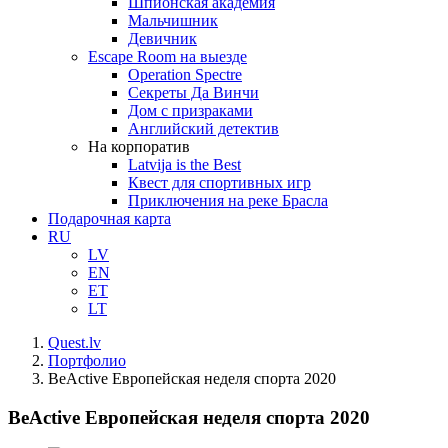
Шпионская академия
Мальчишник
Девичник
Escape Room на выезде
Operation Spectre
Секреты Да Винчи
Дом с призраками
Английский детектив
На корпоратив
Latvija is the Best
Квест для спортивных игр
Приключения на реке Брасла
Подарочная карта
RU
LV
EN
ET
LT
Quest.lv
Портфолио
BeActive Европейская неделя спорта 2020
BeActive Европейская неделя спорта 2020