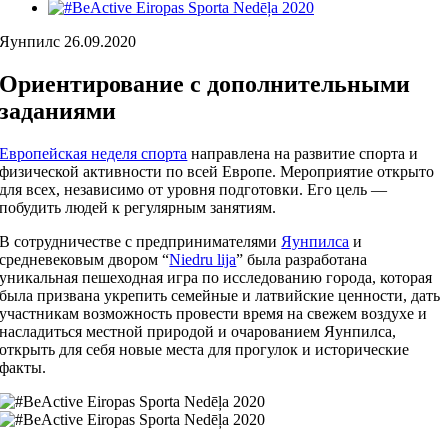
View
Larger
Яунпилс 26.09.2020
Image
Ориентирование с дополнительными
заданиями
Европейская неделя спорта
направлена на развитие спорта и
физической активности по всей Европе. Мероприятие открыто
для всех, независимо от уровня подготовки. Его цель —
побудить людей к регулярным занятиям.
В сотрудничестве с предпринимателями
Яунпилса
и
средневековым двором “
Niedru lija
” была разработана
уникальная пешеходная игра по исследованию города, которая
была призвана укрепить семейные и латвийские ценности, дать
участникам возможность провести время на свежем воздухе и
насладиться местной природой и очарованием Яунпилса,
открыть для себя новые места для прогулок и исторические
факты.