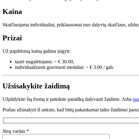
Kaina
Skaičiuojama individualiai, priklausomai nuo dalyvių skaičiaus, užduo
Prizai
Už papildomą kainą galima įsigyti:
taurė nugalėtojams: ~ € 30.00,
individualizuoti graviruoti medaliai: ~ € 3.00 / gab.
Užsisakykite žaidimą
Užpildykite šią formą ir pateikite paraišką dalyvauti žaidime. Arba
su
Prašau užsisakyti iš anksto, kad būtų pakankamai laiko žaidimui paruo
Jūsų vardas *