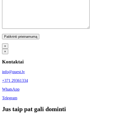
×
×
Kontaktai
info@quest.lv
+371 29361334
WhatsApp
Telegram
Facebook
X
LinkedIn
WhatsApp
Telegram
Threads
Vk
Email
Jus taip pat gali dominti