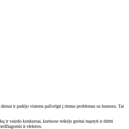
ienai ir padėjo visiems pažvelgti į rimtas problemas su humoru. Tai
ų ir vaizdo konkursai, kuriuose reikėjo greitai mąstyti ir dirbti
edžiagomis ir elektros.