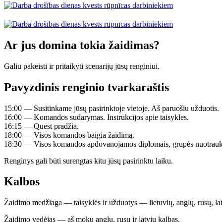
Ar jus domina tokia žaidimas?
Galiu pakeisti ir pritaikyti scenarijų jūsų renginiui.
Pavyzdinis renginio tvarkaraštis
15:00 — Susitinkame jūsų pasirinktoje vietoje. Aš paruošiu užduotis.
16:00 — Komandos sudarymas. Instrukcijos apie taisykles.
16:15 — Quest pradžia.
18:00 — Visos komandos baigia žaidimą.
18:30 — Visos komandos apdovanojamos diplomais, grupės nuotrauk
Renginys gali būti surengtas kitu jūsų pasirinktu laiku.
Kalbos
Žaidimo medžiaga — taisyklės ir užduotys — lietuvių, anglų, rusų, la
Žaidimo vedėjas — aš moku anglų, rusų ir latvių kalbas.