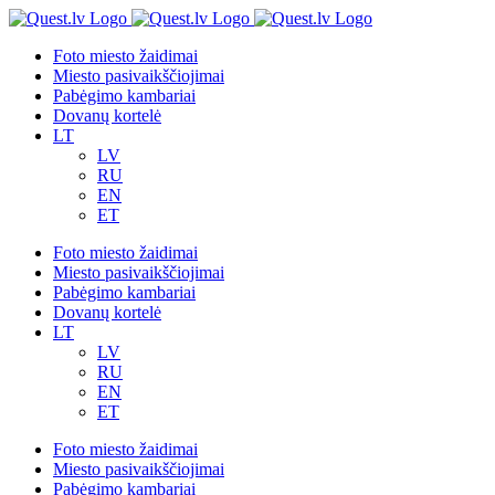
Skip
to
Foto miesto žaidimai
content
Miesto pasivaikščiojimai
Pabėgimo kambariai
Dovanų kortelė
LT
LV
RU
EN
ET
Foto miesto žaidimai
Miesto pasivaikščiojimai
Pabėgimo kambariai
Dovanų kortelė
LT
LV
RU
EN
ET
Foto miesto žaidimai
Miesto pasivaikščiojimai
Pabėgimo kambariai