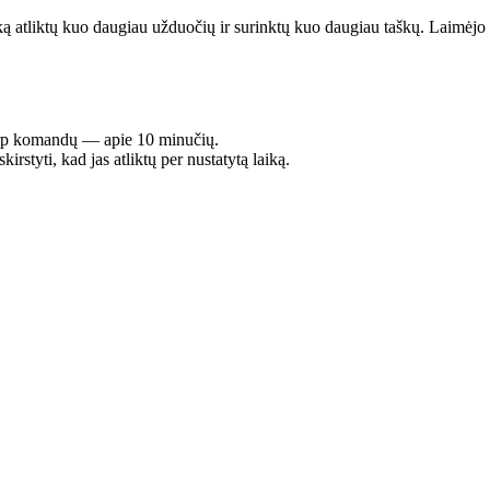
iką atliktų kuo daugiau užduočių ir surinktų kuo daugiau taškų. Laimėj
arp komandų — apie 10 minučių.
styti, kad jas atliktų per nustatytą laiką.