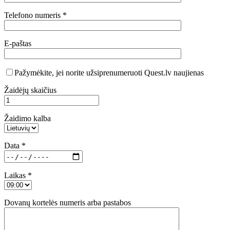
Telefono numeris *
E-paštas
Pažymėkite, jei norite užsiprenumeruoti Quest.lv naujienas
Žaidėjų skaičius
Žaidimo kalba
Data *
Laikas *
Dovanų kortelės numeris arba pastabos