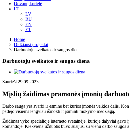
Dovanų kortelė
LT
LV
RU
EN
ET
Home
Didžiausi projektai
Darbuotojų sveikatos ir saugos diena
Darbuotojų sveikatos ir saugos diena
View
Larger
Saurieši 29.09.2023
Image
Mįslių žaidimas pramonės įmonių darbuo
Darbo sauga yra svarbi ir esminė bet kurios įmonės veiklos dalis. Ko
padėjo visiems lengviau išmokti ir įsiminti mokymo medžiagą.
Žaidimas vyko specialioje interneto svetainėje, kurioje dalyviai gavo įv
komandoje. Kiekviena užduotis buvo susijusi su vienu darbo saugos as