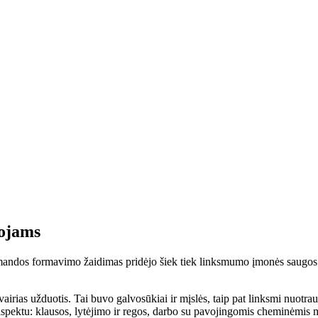
tojams
mandos formavimo žaidimas pridėjo šiek tiek linksmumo įmonės saugos d
airias užduotis. Tai buvo galvosūkiai ir mįslės, taip pat linksmi nuotrauk
pektu: klausos, lytėjimo ir regos, darbo su pavojingomis cheminėmis m