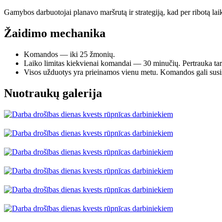
Gamybos darbuotojai planavo maršrutą ir strategiją, kad per ribotą la
Žaidimo mechanika
Komandos — iki 25 žmonių.
Laiko limitas kiekvienai komandai — 30 minučių. Pertrauka t
Visos užduotys yra prieinamos vienu metu. Komandos gali susiskir
Nuotraukų galerija