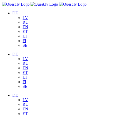
Skip
to
DE
content
LV
RU
EN
ET
LT
FI
SE
DE
LV
RU
EN
ET
LT
FI
SE
DE
LV
RU
EN
ET